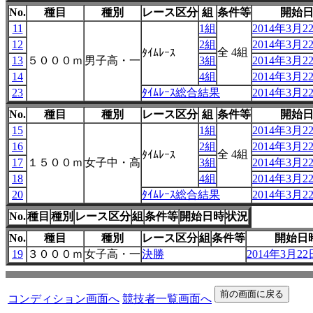
No.
種目
種別
レース区分
組
条件等
開始
11
1組
2014年3月22
12
2組
2014年3月22
全 4組
ﾀｲﾑﾚｰｽ
13
５０００ｍ
男子高・一
3組
2014年3月22
14
4組
2014年3月22
23
ﾀｲﾑﾚｰｽ総合結果
2014年3月22
No.
種目
種別
レース区分
組
条件等
開始
15
1組
2014年3月22
16
2組
2014年3月22
全 4組
ﾀｲﾑﾚｰｽ
17
１５００ｍ
女子中・高
3組
2014年3月22
18
4組
2014年3月22
20
ﾀｲﾑﾚｰｽ総合結果
2014年3月22
No.
種目
種別
レース区分
組
条件等
開始日時
状況
No.
種目
種別
レース区分
組
条件等
開始日
19
３０００ｍ
女子高・一
決勝
2014年3月22日
コンディション画面へ
競技者一覧画面へ