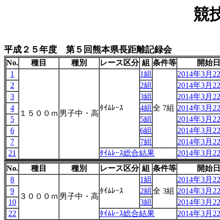
競
平成２５年度 第５回熊本県長距離記録会
No.
種目
種別
レース区分
組
条件等
開始
1
1組
2014年3月22
2
2組
2014年3月22
3
3組
2014年3月22
4
ﾀｲﾑﾚｰｽ
4組
全 7組
2014年3月22
１５００ｍ
男子中・高
5
5組
2014年3月22
6
6組
2014年3月22
7
7組
2014年3月22
21
ﾀｲﾑﾚｰｽ総合結果
2014年3月22
No.
種目
種別
レース区分
組
条件等
開始
8
1組
2014年3月22
9
ﾀｲﾑﾚｰｽ
2組
全 3組
2014年3月22
３０００ｍ
男子中・高
10
3組
2014年3月22
22
ﾀｲﾑﾚｰｽ総合結果
2014年3月22