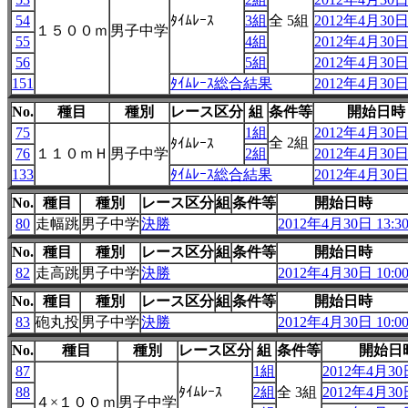
54
ﾀｲﾑﾚｰｽ
3組
全 5組
2012年4月30日 
１５００ｍ
男子中学
55
4組
2012年4月30日 
56
5組
2012年4月30日 
151
ﾀｲﾑﾚｰｽ総合結果
2012年4月30日 
No.
種目
種別
レース区分
組
条件等
開始日時
75
1組
2012年4月30日 
全 2組
ﾀｲﾑﾚｰｽ
76
１１０ｍＨ
男子中学
2組
2012年4月30日 
133
ﾀｲﾑﾚｰｽ総合結果
2012年4月30日 
No.
種目
種別
レース区分
組
条件等
開始日時
80
走幅跳
男子中学
決勝
2012年4月30日 13:3
No.
種目
種別
レース区分
組
条件等
開始日時
82
走高跳
男子中学
決勝
2012年4月30日 10:0
No.
種目
種別
レース区分
組
条件等
開始日時
83
砲丸投
男子中学
決勝
2012年4月30日 10:0
No.
種目
種別
レース区分
組
条件等
開始日
87
1組
2012年4月30日
88
ﾀｲﾑﾚｰｽ
2組
全 3組
2012年4月30日
４×１００ｍ
男子中学