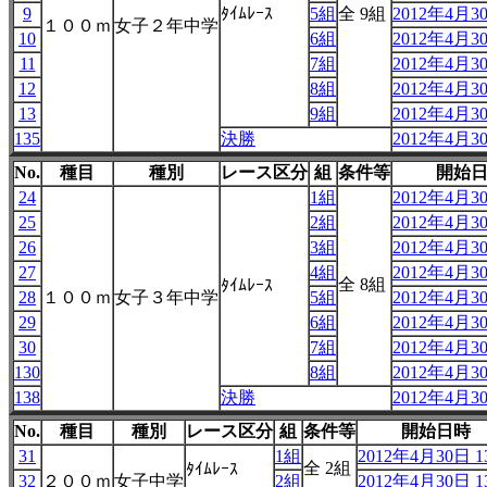
9
ﾀｲﾑﾚｰｽ
5組
全 9組
2012年4月30
１００ｍ
女子２年中学
10
6組
2012年4月30
11
7組
2012年4月30
12
8組
2012年4月30
13
9組
2012年4月30
135
決勝
2012年4月30
No.
種目
種別
レース区分
組
条件等
開始
24
1組
2012年4月30
25
2組
2012年4月30
26
3組
2012年4月30
27
4組
2012年4月30
全 8組
ﾀｲﾑﾚｰｽ
28
１００ｍ
女子３年中学
5組
2012年4月30
29
6組
2012年4月30
30
7組
2012年4月30
130
8組
2012年4月30
138
決勝
2012年4月30
No.
種目
種別
レース区分
組
条件等
開始日時
31
1組
2012年4月30日 13
全 2組
ﾀｲﾑﾚｰｽ
32
２００ｍ
女子中学
2組
2012年4月30日 13