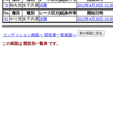
79
砲丸投
女子共通
決勝
2012年4月30日 12:3
No.
種目
種別
レース区分
組
条件等
開始日時
81
やり投
女子共通
決勝
2012年4月30日 14:3
コンディション画面へ
競技者一覧画面へ
この画面は 競技別一覧表 です。