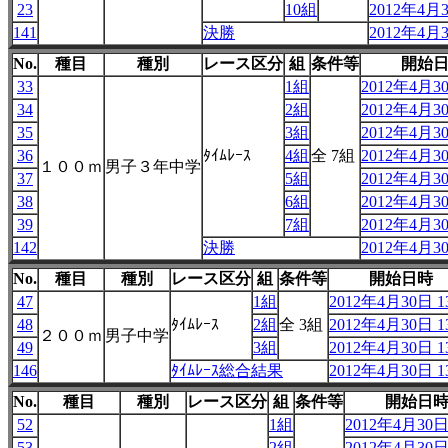
23
10組
2012年4月3
141
決勝
2012年4月3
No.
種目
種別
レース区分
組
条件等
開始
33
1組
2012年4月30
34
2組
2012年4月30
35
3組
2012年4月30
36
ﾀｲﾑﾚｰｽ
4組
全 7組
2012年4月30
１００ｍ
男子３年中学
37
5組
2012年4月30
38
6組
2012年4月30
39
7組
2012年4月30
142
決勝
2012年4月30
No.
種目
種別
レース区分
組
条件等
開始日時
47
1組
2012年4月30日 13
48
ﾀｲﾑﾚｰｽ
2組
全 3組
2012年4月30日 13
２００ｍ
男子中学
49
3組
2012年4月30日 13
146
ﾀｲﾑﾚｰｽ総合結果
2012年4月30日 13
No.
種目
種別
レース区分
組
条件等
開始日
52
1組
2012年4月30日 
53
2組
2012年4月30日 