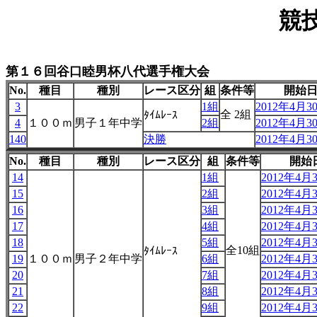
競
第１６回谷口睦男杯八代選手権大会
No.
種目
種別
レース区分
組
条件等
開始
3
1組
2012年4月30
全 2組
ﾀｲﾑﾚｰｽ
4
１００ｍ
男子１年中学
2組
2012年4月30
140
決勝
2012年4月30
No.
種目
種別
レース区分
組
条件等
開始
14
1組
2012年4月3
15
2組
2012年4月3
16
3組
2012年4月3
17
4組
2012年4月3
18
5組
2012年4月3
全10組
ﾀｲﾑﾚｰｽ
19
１００ｍ
男子２年中学
6組
2012年4月3
20
7組
2012年4月3
21
8組
2012年4月3
22
9組
2012年4月3