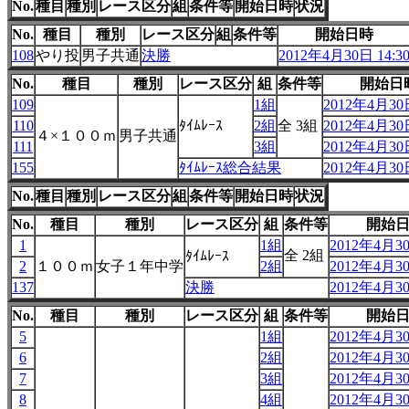
No.
種目
種別
レース区分
組
条件等
開始日時
状況
No.
種目
種別
レース区分
組
条件等
開始日時
108
やり投
男子共通
決勝
2012年4月30日 14:3
No.
種目
種別
レース区分
組
条件等
開始日
109
1組
2012年4月30日
110
ﾀｲﾑﾚｰｽ
2組
全 3組
2012年4月30日
４×１００ｍ
男子共通
111
3組
2012年4月30日
155
ﾀｲﾑﾚｰｽ総合結果
2012年4月30日
No.
種目
種別
レース区分
組
条件等
開始日時
状況
No.
種目
種別
レース区分
組
条件等
開始
1
1組
2012年4月30
全 2組
ﾀｲﾑﾚｰｽ
2
１００ｍ
女子１年中学
2組
2012年4月30
137
決勝
2012年4月30
No.
種目
種別
レース区分
組
条件等
開始
5
1組
2012年4月30
6
2組
2012年4月30
7
3組
2012年4月30
8
4組
2012年4月30