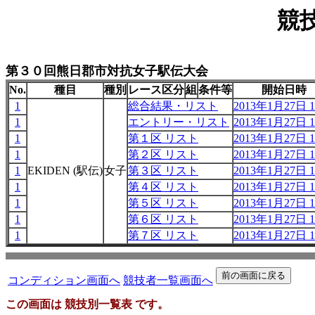
競
第３０回熊日郡市対抗女子駅伝大会
No.
種目
種別
レース区分
組
条件等
開始日時
1
総合結果・リスト
2013年1月27日 1
1
エントリー・リスト
2013年1月27日 1
1
第１区 リスト
2013年1月27日 1
1
第２区 リスト
2013年1月27日 1
1
EKIDEN (駅伝)
女子
第３区 リスト
2013年1月27日 1
1
第４区 リスト
2013年1月27日 1
1
第５区 リスト
2013年1月27日 1
1
第６区 リスト
2013年1月27日 1
1
第７区 リスト
2013年1月27日 1
コンディション画面へ
競技者一覧画面へ
この画面は 競技別一覧表 です。