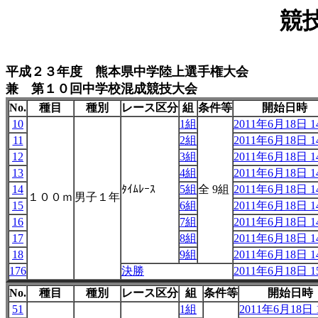
競
平成２３年度 熊本県中学陸上選手権大会
兼 第１０回中学校混成競技大会
No.
種目
種別
レース区分
組
条件等
開始日時
10
1組
2011年6月18日 14
11
2組
2011年6月18日 14
12
3組
2011年6月18日 14
13
4組
2011年6月18日 14
14
ﾀｲﾑﾚｰｽ
5組
全 9組
2011年6月18日 14
１００ｍ
男子１年
15
6組
2011年6月18日 14
16
7組
2011年6月18日 14
17
8組
2011年6月18日 14
18
9組
2011年6月18日 14
176
決勝
2011年6月18日 15
No.
種目
種別
レース区分
組
条件等
開始日時
51
1組
2011年6月18日 1