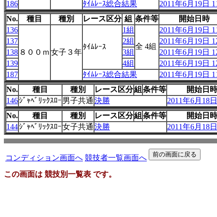
186
ﾀｲﾑﾚｰｽ総合結果
2011年6月19日 11
No.
種目
種別
レース区分
組
条件等
開始日時
136
1組
2011年6月19日 11
137
2組
2011年6月19日 12
全 4組
ﾀｲﾑﾚｰｽ
138
８００ｍ
女子３年
3組
2011年6月19日 12
139
4組
2011年6月19日 12
187
ﾀｲﾑﾚｰｽ総合結果
2011年6月19日 11
No.
種目
種別
レース区分
組
条件等
開始日
146
ｼﾞｬﾍﾞﾘｯｸｽﾛｰ
男子共通
決勝
2011年6月18日 
No.
種目
種別
レース区分
組
条件等
開始日
144
ｼﾞｬﾍﾞﾘｯｸｽﾛｰ
女子共通
決勝
2011年6月18日 
コンディション画面へ
競技者一覧画面へ
この画面は 競技別一覧表 です。