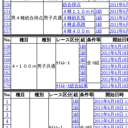
150
総合得点
2011年6月
151
４種１１０ｍＨ
1組
2011年6月
152
男４種総合得点
男子共通
４種砲丸投
1組
2011年6月
153
４種走高跳
1組
2011年6月
157
４種４００ｍ
1組
2011年6月
No.
種目
種別
レース区分
組
条件等
開始日
158
1組
2011年6月18日
159
2組
2011年6月18日
160
3組
2011年6月18日
全 6組
ﾀｲﾑﾚｰｽ
161
４×１００ｍ
男子共通
4組
2011年6月18日
162
5組
2011年6月18日
163
6組
2011年6月18日
179
ﾀｲﾑﾚｰｽ総合結果
2011年6月18日
No.
種目
種別
レース区分
組
条件等
開始日時
1
1組
2011年6月18日 13
2
2組
2011年6月18日 13
3
3組
2011年6月18日 13
4
4組
2011年6月18日 13
5
ﾀｲﾑﾚｰｽ
5組
全 9組
2011年6月18日 13