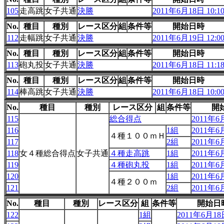
105
走高跳
女子共通
決勝
2011年6月18日 10:1
No.
種目
種別
レース区分
組
条件等
開始日時
112
走幅跳
女子共通
決勝
2011年6月19日 12:0
No.
種目
種別
レース区分
組
条件等
開始日時
113
砲丸投
女子共通
決勝
2011年6月18日 11:1
No.
種目
種別
レース区分
組
条件等
開始日時
114
棒高跳
女子共通
決勝
2011年6月18日 10:0
No.
種目
種別
レース区分
組
条件等
開
115
総合得点
2011年6月
116
1組
2011年6月
４種１００ｍＨ
117
2組
2011年6月
118
女４種総合得点
女子共通
４種走高跳
1組
2011年6月
119
４種砲丸投
1組
2011年6月
120
1組
2011年6月
４種２００ｍ
121
2組
2011年6月
No.
種目
種別
レース区分
組
条件等
開始日
122
1組
2011年6月18日