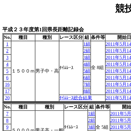
競
平成２３年度第1回県長距離記録会
No.
種目
種別
レース区分
組
条件等
開始
1
1組
2011年5月14
2
2組
2011年5月14
3
3組
2011年5月14
4
4組
2011年5月14
全 8組
ﾀｲﾑﾚｰｽ
5
１５００ｍ
男子中・高
5組
2011年5月14
6
6組
2011年5月14
16
7組
2011年5月14
17
8組
2011年5月14
20
ﾀｲﾑﾚｰｽ総合結果
2011年5月14
No.
種目
種別
レース区分
組
条件等
開
7
1組
2011年5月
8
2組
2011年5月
9
ﾀｲﾑﾚｰｽ
3組
全 5組
2011年5月
５０００ｍ
男子高・一般