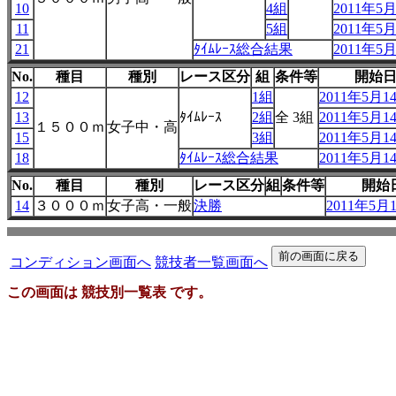
10
4組
2011年5月
11
5組
2011年5月
21
ﾀｲﾑﾚｰｽ総合結果
2011年5月
No.
種目
種別
レース区分
組
条件等
開始
12
1組
2011年5月14
13
ﾀｲﾑﾚｰｽ
2組
全 3組
2011年5月14
１５００ｍ
女子中・高
15
3組
2011年5月14
18
ﾀｲﾑﾚｰｽ総合結果
2011年5月14
No.
種目
種別
レース区分
組
条件等
開始
14
３０００ｍ
女子高・一般
決勝
2011年5月1
コンディション画面へ
競技者一覧画面へ
この画面は 競技別一覧表 です。