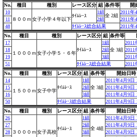
No.
種目
種別
レース区分
組
条件等
開
10
1組
2011年4
全 2組
ﾀｲﾑﾚｰｽ
11
８００ｍ
女子小学４年以下
2組
2011年4
48
ﾀｲﾑﾚｰｽ総合結果
2011年4
No.
種目
種別
レース区分
組
条件等
17
1組
2011
18
ﾀｲﾑﾚｰｽ
2組
全 3組
2011
１０００ｍ
女子小学５・６年
19
3組
2011
51
ﾀｲﾑﾚｰｽ総合結果
2011
No.
種目
種別
レース区分
組
条件等
開始日時
14
1組
2011年4月9日 1
15
ﾀｲﾑﾚｰｽ
2組
全 3組
2011年4月9日 1
１５００ｍ
女子中学
16
3組
2011年4月9日 1
50
ﾀｲﾑﾚｰｽ総合結果
2011年4月9日 1
No.
種目
種別
レース区分
組
条件等
開始日時
26
1組
2011年4月9日 1
27
2組
2011年4月9日 1
全 4組
ﾀｲﾑﾚｰｽ
28
３０００ｍ
女子高校
3組
2011年4月9日 1