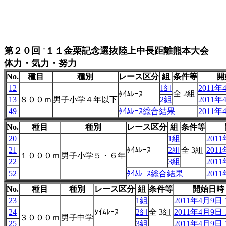
第２０回 '１１金栗記念選抜陸上中長距離熊本大会
体力・気力・努力
No.
種目
種別
レース区分
組
条件等
開
12
1組
2011年4
全 2組
ﾀｲﾑﾚｰｽ
13
８００ｍ
男子小学４年以下
2組
2011年4
49
ﾀｲﾑﾚｰｽ総合結果
2011年4
No.
種目
種別
レース区分
組
条件等
20
1組
2011
21
ﾀｲﾑﾚｰｽ
2組
全 3組
2011
１０００ｍ
男子小学５・６年
22
3組
2011
52
ﾀｲﾑﾚｰｽ総合結果
2011
No.
種目
種別
レース区分
組
条件等
開始日時
23
1組
2011年4月9日 1
24
ﾀｲﾑﾚｰｽ
2組
全 3組
2011年4月9日 1
３０００ｍ
男子中学
25
3組
2011年4月9日 1