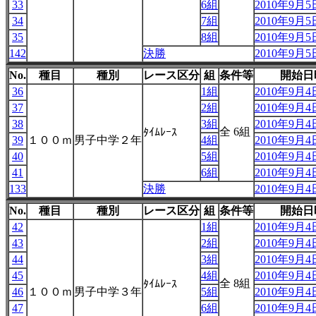
33
6組
2010年9月5日
34
7組
2010年9月5日
35
8組
2010年9月5日
142
決勝
2010年9月5日
No.
種目
種別
レース区分
組
条件等
開始日
36
1組
2010年9月4日
37
2組
2010年9月4日
38
3組
2010年9月4日
全 6組
ﾀｲﾑﾚｰｽ
39
１００ｍ
男子中学２年
4組
2010年9月4日
40
5組
2010年9月4日
41
6組
2010年9月4日
133
決勝
2010年9月4日
No.
種目
種別
レース区分
組
条件等
開始日
42
1組
2010年9月4日
43
2組
2010年9月4日
44
3組
2010年9月4日
45
4組
2010年9月4日
全 8組
ﾀｲﾑﾚｰｽ
46
１００ｍ
男子中学３年
5組
2010年9月4日
47
6組
2010年9月4日