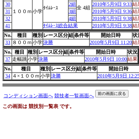
30
2組
2010年5月9日 9:33
結
全 4組
ﾀｲﾑﾚｰｽ
31
１００ｍ
小学
3組
2010年5月9日 9:36
結
32
4組
2010年5月9日 9:38
結
41
ﾀｲﾑﾚｰｽ総合結果
2010年5月9日 9:38
結
No.
種目
種別
レース区分
組
条件等
開始日時
状
33
８００ｍ
小学
決勝
2010年5月9日 11:20
結
No.
種目
種別
レース区分
組
条件等
開始日時
状況
37
走幅跳
小学
決勝
2010年5月9日 10:00
結果
No.
種目
種別
レース区分
組
条件等
開始日時
34
４×１００ｍ
小学
決勝
2010年5月9日 12:2
コンディション画面へ
競技者一覧画面へ
この画面は 競技別一覧表 です。