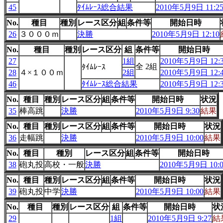
45
ﾀｲﾑﾚｰｽ総合結果
2010年5月9日 11:2
No.
種目
種別
レース区分
組
条件等
開始日時
26
３０００ｍ
決勝
2010年5月9日 12:10
No.
種目
種別
レース区分
組
条件等
開始日時
27
1組
2010年5月9日 12:
全 2組
ﾀｲﾑﾚｰｽ
28
４×１００ｍ
2組
2010年5月9日 12:
46
ﾀｲﾑﾚｰｽ総合結果
2010年5月9日 12:
No.
種目
種別
レース区分
組
条件等
開始日時
状況
35
棒高跳
決勝
2010年5月9日 9:30
結果
No.
種目
種別
レース区分
組
条件等
開始日時
状況
36
走幅跳
決勝
2010年5月9日 10:00
結果
No.
種目
種別
レース区分
組
条件等
開始日時
38
砲丸投
高校・一般
決勝
2010年5月9日 10:0
No.
種目
種別
レース区分
組
条件等
開始日時
状況
39
砲丸投
中学
決勝
2010年5月9日 10:00
結果
No.
種目
種別
レース区分
組
条件等
開始日時
状
29
1組
2010年5月9日 9:27
結