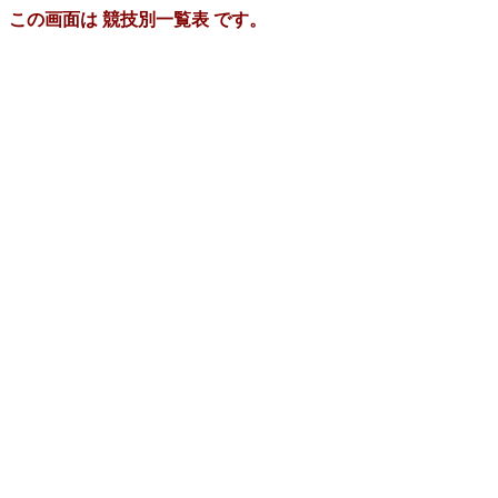
この画面は 競技別一覧表 です。