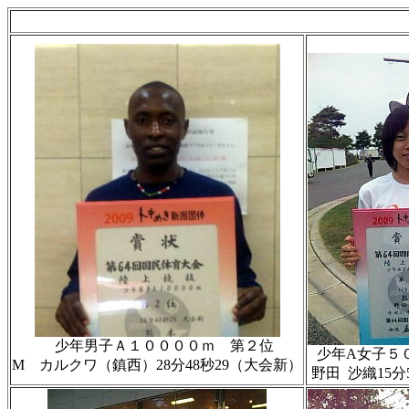
少年男子Ａ１００００ｍ 第２位
少年A女子５
M カルクワ（鎮西）28分48秒29（大会新）
野田 沙織15分