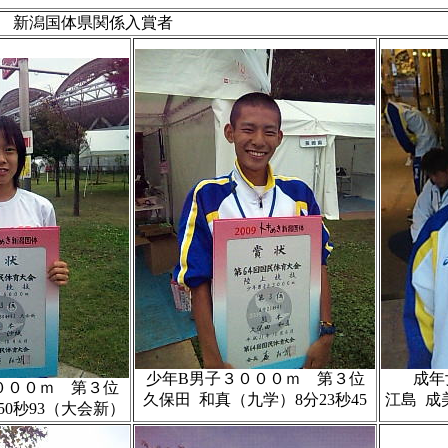
新潟国体県関係入賞者
少年B男子３０００ｍ 第３位
成年
０００ｍ 第３位
久保田 和真（九学）8分23秒45
江島 成
50秒93（大会新）