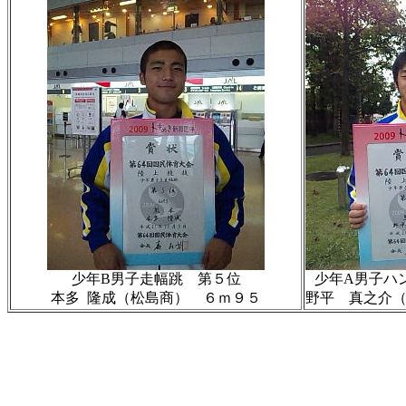
少年B男子走幅跳 第５位
少年A男子ハ
本多 隆成（松島商） ６ｍ９５
野平 真之介