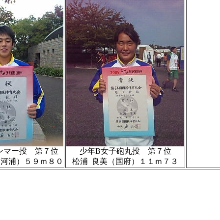
ンマー投 第７位
少年B女子砲丸投 第７位
（河浦）５９ｍ８０
松浦 良美（国府）１１ｍ７３