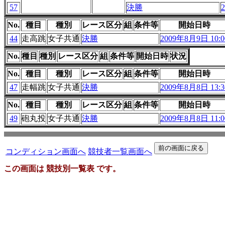
57
決勝
No.
種目
種別
レース区分
組
条件等
開始日時
44
走高跳
女子共通
決勝
2009年8月9日 10:0
No.
種目
種別
レース区分
組
条件等
開始日時
状況
No.
種目
種別
レース区分
組
条件等
開始日時
47
走幅跳
女子共通
決勝
2009年8月8日 13:3
No.
種目
種別
レース区分
組
条件等
開始日時
49
砲丸投
女子共通
決勝
2009年8月8日 11:0
コンディション画面へ
競技者一覧画面へ
この画面は 競技別一覧表 です。