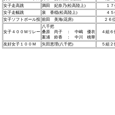
女子走高跳
満田 妃奈乃(松高陸上)
１７
女子走幅跳
泉 香穏(松高陸上)
４５
女子ソフトボール投
前田 美海(花房)
２６
八千把
女子４００Ｍリレー
桑原 尚子 ： 中嶋 優衣
４組６
案浦 鈴香 ： 中川 桃華
友好女子１００Ｍ
矢田恵理(八千把)
５組２