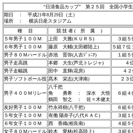
“日清食品カップ” 第２５回 全国小学
期日 ： 平成21年8月29日（土）
場所 ： 横浜日産スタジアム
種 目
競 技 者 ( 所 属 )
５年男子１００Ｍ
上田 大雅(ＫＵＲＳ)
３組５
６年男子１００Ｍ
藤原 大輔(太田郷陸上)
５組７位１
男子８０Ｍハードル
赤池 晋弥(人吉ｼﾞｭﾆｱ)
１組５
男子走高跳
本郷 大生(芦北トレジャ)
４
男子走幅跳
田中 直輝(花房)
４２
男子ソフトボール投
髙木 栄志(大津南)
２３
八千把
男子４００Ｍリレー
角 勇希 ： 深水 大悟
６組４
鶴田 智之 ： 佐々木健太
友好男子１００Ｍ
竹永祥樹(八千把)
６組６
５年女子１００Ｍ
有働 陽奈子(八代ＫＡＣ)
３組１
６年女子１００Ｍ
西 香織(相良南)
４組５
女子８０Ｍハードル
鈴木 愛林(松高陸上)
３組６