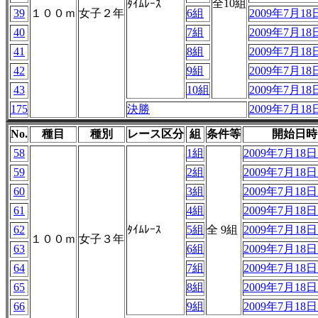
全10組
ﾀｲﾑﾚｰｽ
39
１００ｍ
女子２年
6組
2009年7月18日
40
7組
2009年7月18日
41
8組
2009年7月18日
42
9組
2009年7月18日
43
10組
2009年7月18日
175
決勝
2009年7月18日
No.
種目
種別
レース区分
組
条件等
開始日時
58
1組
2009年7月18日 
59
2組
2009年7月18日 
60
3組
2009年7月18日 
61
4組
2009年7月18日 
62
ﾀｲﾑﾚｰｽ
5組
全 9組
2009年7月18日 
１００ｍ
女子３年
63
6組
2009年7月18日 
64
7組
2009年7月18日 
65
8組
2009年7月18日 
66
9組
2009年7月18日 