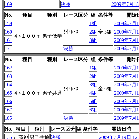
169
決勝
2009年7月18
No.
種目
種別
レース区分
組
条件等
開始
159
1組
2009年7月1
160
ﾀｲﾑﾚｰｽ
2組
全 3組
2009年7月1
４×１００ｍ
男子低学
161
3組
2009年7月1
171
決勝
2009年7月1
No.
種目
種別
レース区分
組
条件等
開始
162
1組
2009年7月1
163
2組
2009年7月1
164
3組
2009年7月1
全 6組
ﾀｲﾑﾚｰｽ
165
４×１００ｍ
男子共通
4組
2009年7月1
166
5組
2009年7月1
167
6組
2009年7月1
185
決勝
2009年7月1
No.
種目
種別
レース区分
組
条件等
開始日時
135
走高跳
男子共通
決勝
2009年7月19日 12: