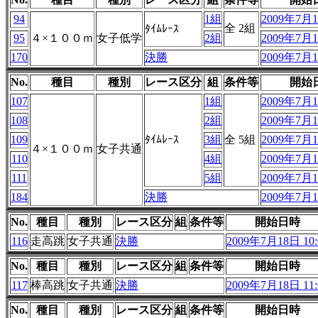
94
1組
2009年7月1
全 2組
ﾀｲﾑﾚｰｽ
95
４×１００ｍ
女子低学
2組
2009年7月1
170
決勝
2009年7月1
No.
種目
種別
レース区分
組
条件等
開始
107
1組
2009年7月1
108
2組
2009年7月1
109
ﾀｲﾑﾚｰｽ
3組
全 5組
2009年7月1
４×１００ｍ
女子共通
110
4組
2009年7月1
111
5組
2009年7月1
184
決勝
2009年7月1
No.
種目
種別
レース区分
組
条件等
開始日時
116
走高跳
女子共通
決勝
2009年7月18日 10:
No.
種目
種別
レース区分
組
条件等
開始日時
117
棒高跳
女子共通
決勝
2009年7月18日 11:
No.
種目
種別
レース区分
組
条件等
開始日時