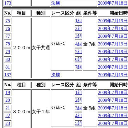
173
決勝
2009年7月18日 
No.
種目
種別
レース区分
組
条件等
開始日時
75
1組
2009年7月19日 
76
2組
2009年7月19日 
77
3組
2009年7月19日 
78
ﾀｲﾑﾚｰｽ
4組
全 7組
2009年7月19日 
２００ｍ
女子共通
79
5組
2009年7月19日 
80
6組
2009年7月19日 
81
7組
2009年7月19日 
187
決勝
2009年7月19日 
No.
種目
種別
レース区分
組
条件等
開始日時
19
1組
2009年7月18日 
20
2組
2009年7月18日 
21
ﾀｲﾑﾚｰｽ
3組
全 5組
2009年7月18日 
８００ｍ
女子１年
22
4組
2009年7月18日 
23
5組
2009年7月18日 