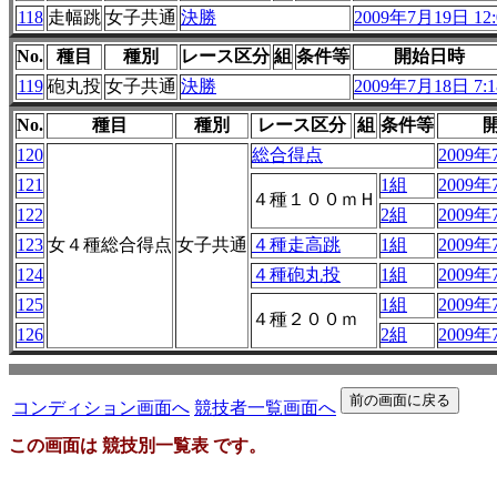
118
走幅跳
女子共通
決勝
2009年7月19日 12:
No.
種目
種別
レース区分
組
条件等
開始日時
119
砲丸投
女子共通
決勝
2009年7月18日 7:1
No.
種目
種別
レース区分
組
条件等
120
総合得点
2009年
121
1組
2009年
４種１００ｍＨ
122
2組
2009年
123
女４種総合得点
女子共通
４種走高跳
1組
2009年
124
４種砲丸投
1組
2009年
125
1組
2009年
４種２００ｍ
126
2組
2009年
コンディション画面へ
競技者一覧画面へ
この画面は 競技別一覧表 です。