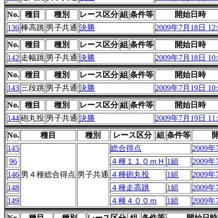
No.
種目
種別
レース区分
組
条件等
開始日時
136
棒高跳
男子共通
決勝
2009年7月18日 12:
No.
種目
種別
レース区分
組
条件等
開始日時
142
走幅跳
男子共通
決勝
2009年7月18日 10:
No.
種目
種別
レース区分
組
条件等
開始日時
143
三段跳
男子共通
決勝
2009年7月19日 10:
No.
種目
種別
レース区分
組
条件等
開始日時
144
砲丸投
男子共通
決勝
2009年7月19日 11:
No.
種目
種別
レース区分
組
条件等
145
総合得点
2009年
96
４種１１０ｍＨ
1組
2009年
146
男４種総合得点
男子共通
４種砲丸投
1組
2009年
148
４種走高跳
1組
2009年
149
４種４００ｍ
1組
2009年
No.
種目
種別
レース区分
組
条件等
開始日時