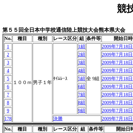
競
第５５回全日本中学校通信陸上競技大会熊本県大会
No.
種目
種別
レース区分
組
条件等
開始日時
1
1組
2009年7月18日 
2
2組
2009年7月18日 
3
3組
2009年7月18日 
4
4組
2009年7月18日 
5
ﾀｲﾑﾚｰｽ
5組
全 9組
2009年7月18日 
１００ｍ
男子１年
6
6組
2009年7月18日 
7
7組
2009年7月18日 
8
8組
2009年7月18日 
9
9組
2009年7月18日 
178
決勝
2009年7月18日 
No.
種目
種別
レース区分
組
条件等
開始日