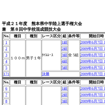
平成２１年度 熊本県中学陸上選手権大会
兼 第８回中学校混成競技大会
No.
種目
種別
レース区分
組
条件等
開始日時
1
1組
2009年6月7日 1
2
2組
2009年6月7日 1
3
ﾀｲﾑﾚｰｽ
3組
全 5組
2009年6月7日 1
１００ｍ
男子１年
4
4組
2009年6月7日 1
5
5組
2009年6月7日 1
171
決勝
2009年6月7日 1
No.
種目
種別
レース区分
組
条件等
開始日時
6
1組
2009年6月7日 1
7
2組
2009年6月7日 1
8
3組
2009年6月7日 1