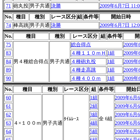
71
砲丸投
男子共通
決勝
2009年6月7日 11:0
No.
種目
種別
レース区分
組
条件等
開始日時
74
棒高跳
男子共通
決勝
2009年6月7日 12:0
No.
種目
種別
レース区分
組
条件等
開
75
総合得点
2009年
83
４種１１０ｍＨ
1組
2009年
84
男４種総合得点
男子共通
４種砲丸投
1組
2009年
89
４種走高跳
1組
2009年
90
４種４００ｍ
1組
2009年
No.
種目
種別
レース区分
組
条件等
開始
60
1組
2009年6月6
61
2組
2009年6月6
62
3組
2009年6月6
全 6組
ﾀｲﾑﾚｰｽ
63
４×１００ｍ
男子共通
4組
2009年6月6
64
5組
2009年6月6
65
6組
2009年6月6