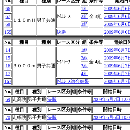
No.
種目
種別
レース区分
組
条件等
開始日
66
1組
2009年6月6日
67
ﾀｲﾑﾚｰｽ
2組
全 3組
2009年6月6日
１１０ｍＨ
男子共通
68
3組
2009年6月6日
155
決勝
2009年6月6日
No.
種目
種別
レース区分
組
条件等
開始日
14
1組
2009年6月7日
15
2組
2009年6月7日
全 4組
ﾀｲﾑﾚｰｽ
16
３０００ｍ
男子共通
3組
2009年6月7日
17
4組
2009年6月7日
167
ﾀｲﾑﾚｰｽ総合結果
2009年6月7日
No.
種目
種別
レース区分
組
条件等
開始日時
69
走高跳
男子共通
決勝
2009年6月7日 12:0
No.
種目
種別
レース区分
組
条件等
開始日時
70
走幅跳
男子共通
決勝
2009年6月6日 10:0
No.
種目
種別
レース区分
組
条件等
開始日時