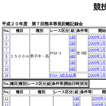
競
平成２０年度 第７回熊本県長距離記録会
No.
種目
種別
レース区分
組
条件等
開始
5
1組
2009年5月1
6
2組
2009年5月1
7
3組
2009年5月1
全 6組
ﾀｲﾑﾚｰｽ
8
１５００ｍ
男子中・高
4組
2009年5月1
9
5組
2009年5月1
10
6組
2009年5月1
18
ﾀｲﾑﾚｰｽ総合結果
2009年5月1
No.
種目
種別
レース区分
組
条件等
開始日時
状況
No.
種目
種別
レース区分
組
条件等
開
12
1組
2009年5
13
2組
2009年5