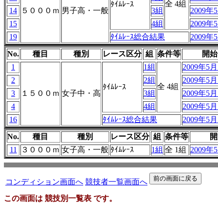
全 4組
ﾀｲﾑﾚｰｽ
14
５０００ｍ
男子高・一般
3組
2009年5
15
4組
2009年5
19
ﾀｲﾑﾚｰｽ総合結果
2009年5
No.
種目
種別
レース区分
組
条件等
開始
1
1組
2009年5月1
2
2組
2009年5月1
全 4組
ﾀｲﾑﾚｰｽ
3
１５００ｍ
女子中・高
3組
2009年5月1
4
4組
2009年5月1
16
ﾀｲﾑﾚｰｽ総合結果
2009年5月1
No.
種目
種別
レース区分
組
条件等
開
11
３０００ｍ
女子高・一般
ﾀｲﾑﾚｰｽ
1組
全 1組
2009年5
コンディション画面へ
競技者一覧画面へ
この画面は 競技別一覧表 です。