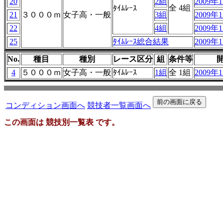
20
2組
2009年1
全 4組
ﾀｲﾑﾚｰｽ
21
３０００ｍ
女子高・一般
3組
2009年1
22
4組
2009年1
25
ﾀｲﾑﾚｰｽ総合結果
2009年1
No.
種目
種別
レース区分
組
条件等
4
５０００ｍ
女子高・一般
ﾀｲﾑﾚｰｽ
1組
全 1組
2009年1
コンディション画面へ
競技者一覧画面へ
この画面は 競技別一覧表 です。