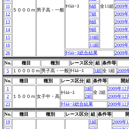
11
ﾀｲﾑﾚｰｽ
6組
全11組
2009年
５０００ｍ
男子高・一般
12
7組
2009年
13
8組
2009年
14
9組
2009年
15
10組
2009年
16
11組
2009年
26
ﾀｲﾑﾚｰｽ総合結果
2009年
No.
種目
種別
レース区分
組
条件等
5
１００００ｍ
男子高・一般
ﾀｲﾑﾚｰｽ
1組
全 1組
2009
No.
種目
種別
レース区分
組
条件等
開
1
1組
2009年12月
全 2組
ﾀｲﾑﾚｰｽ
2
１５００ｍ
女子中・高
2組
2009年12月
23
ﾀｲﾑﾚｰｽ総合結果
2009年12月
No.
種目
種別
レース区分
組
条件等
19
1組
2009年1