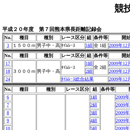
競
平成２０年度 第７回熊本県長距離記録会
No.
種目
種別
レース区分
組
条件等
開
3
１５００ｍ
男子中・高
ﾀｲﾑﾚｰｽ
1組
全 1組
2009年12月
No.
種目
種別
レース区分
組
条件等
開
17
1組
2009年12月
全 2組
ﾀｲﾑﾚｰｽ
18
３０００ｍ
男子中・高
2組
2009年12月
24
ﾀｲﾑﾚｰｽ総合結果
2009年12月
No.
種目
種別
レース区分
組
条件等
6
1組
2009年
7
2組
2009年
8
3組
2009年
9
4組
2009年
10
5組
2009年