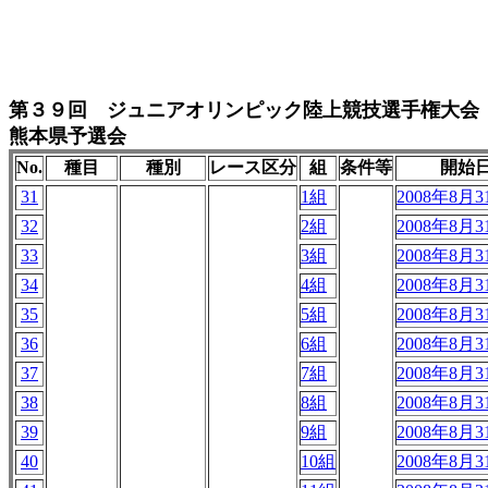
第３９回 ジュニアオリンピック陸上競技選手権大会
熊本県予選会
No.
種目
種別
レース区分
組
条件等
開始
31
1組
2008年8月31
32
2組
2008年8月31
33
3組
2008年8月31
34
4組
2008年8月31
35
5組
2008年8月31
36
6組
2008年8月31
37
7組
2008年8月31
38
8組
2008年8月31
39
9組
2008年8月31
40
10組
2008年8月31