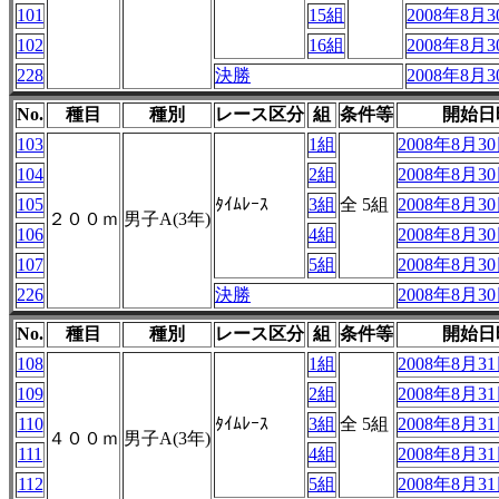
101
15組
2008年8月30
102
16組
2008年8月30
228
決勝
2008年8月30
No.
種目
種別
レース区分
組
条件等
開始日
103
1組
2008年8月30日
104
2組
2008年8月30日
105
ﾀｲﾑﾚｰｽ
3組
全 5組
2008年8月30日
２００ｍ
男子A(3年)
106
4組
2008年8月30日
107
5組
2008年8月30日
226
決勝
2008年8月30日
No.
種目
種別
レース区分
組
条件等
開始日
108
1組
2008年8月31日
109
2組
2008年8月31日
110
ﾀｲﾑﾚｰｽ
3組
全 5組
2008年8月31日
４００ｍ
男子A(3年)
111
4組
2008年8月31日
112
5組
2008年8月31日