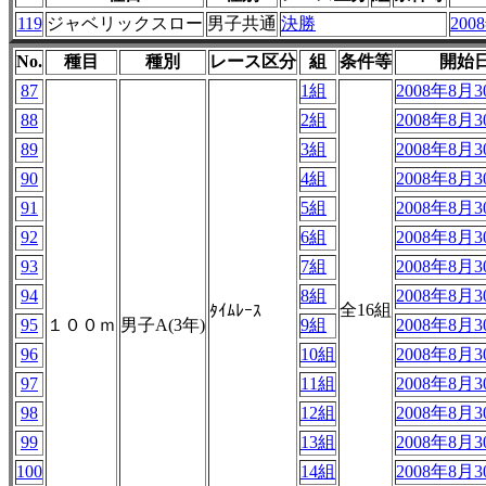
119
ジャベリックスロー
男子共通
決勝
200
No.
種目
種別
レース区分
組
条件等
開始
87
1組
2008年8月30
88
2組
2008年8月30
89
3組
2008年8月30
90
4組
2008年8月30
91
5組
2008年8月30
92
6組
2008年8月30
93
7組
2008年8月30
94
8組
2008年8月30
全16組
ﾀｲﾑﾚｰｽ
95
１００ｍ
男子A(3年)
9組
2008年8月30
96
10組
2008年8月30
97
11組
2008年8月30
98
12組
2008年8月30
99
13組
2008年8月30
100
14組
2008年8月30