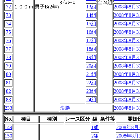
全24組
ﾀｲﾑﾚｰｽ
72
１００ｍ
男子B(2年)
13組
2008年8月31
73
14組
2008年8月31
74
15組
2008年8月31
75
16組
2008年8月31
76
17組
2008年8月31
77
18組
2008年8月31
78
19組
2008年8月31
79
20組
2008年8月31
80
21組
2008年8月31
81
22組
2008年8月31
82
23組
2008年8月31
83
24組
2008年8月31
233
決勝
2008年8月31
No.
種目
種別
レース区分
組
条件等
開始
149
1組
2008年8月3
150
2組
2008年8月3