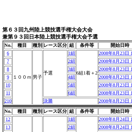
第６３回九州陸上競技選手権大会大会
兼第９３回日本陸上競技選手権大会予選
No.
種目
種別
レース区分
組
条件等
開始日時
6
1組
2008年8月23日 1
7
2組
2008年8月23日 1
8
3組
2008年8月23日 1
予選
6組1着＋2
9
１００ｍ
男子
4組
2008年8月23日 1
10
5組
2008年8月23日 1
11
6組
2008年8月23日 1
210
決勝
2008年8月23日 1
No.
種目
種別
レース区分
組
条件等
開始日時
12
1組
2008年8月24日 1
13
2組
2008年8月24日 1