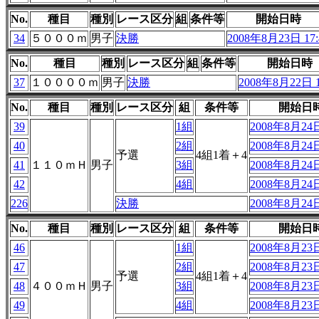
No.
種目
種別
レース区分
組
条件等
開始日時
34
５０００ｍ
男子
決勝
2008年8月23日 17:
No.
種目
種別
レース区分
組
条件等
開始日時
37
１００００ｍ
男子
決勝
2008年8月22日 1
No.
種目
種別
レース区分
組
条件等
開始日
39
1組
2008年8月24日
40
2組
2008年8月24日
予選
4組1着＋4
41
１１０ｍＨ
男子
3組
2008年8月24日
42
4組
2008年8月24日
226
決勝
2008年8月24日
No.
種目
種別
レース区分
組
条件等
開始日
46
1組
2008年8月23日
47
2組
2008年8月23日
予選
4組1着＋4
48
４００ｍＨ
男子
3組
2008年8月23日
49
4組
2008年8月23日