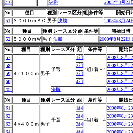
216
決勝
2008年8月23日
No.
種目
種別
レース区分
組
条件等
開始日
51
３０００ｍＳＣ
男子
決勝
2008年8月24日
No.
種目
種別
レース区分
組
条件等
開始日時
52
５０００ｍＷ
男子
決勝
2008年8月22日 1
No.
種目
種別
レース区分
組
条件等
開始日
57
1組
2008年8月22
58
2組
2008年8月22
予選
4組1着＋4
59
４×１００ｍ
男子
3組
2008年8月22
60
4組
2008年8月22
202
決勝
2008年8月23
No.
種目
種別
レース区分
組
条件等
開始日
61
1組
2008年8月23
62
2組
2008年8月23
予選
4組1着＋4
63
４×４００ｍ
男子
3組
2008年8月23
64
4組
2008年8月23