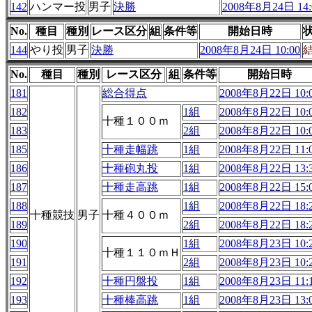
142
ハンマー投
男子
決勝
2008年8月24日 14:
No.
種目
種別
レース区分
組
条件等
開始日時
144
やり投
男子
決勝
2008年8月24日 10:00
No.
種目
種別
レース区分
組
条件等
開始日時
181
総合得点
2008年8月22日 10:
182
1組
2008年8月22日 10:
十種１００ｍ
183
2組
2008年8月22日 10:
185
十種走幅跳
1組
2008年8月22日 11:
186
十種砲丸投
1組
2008年8月22日 13:
187
十種走高跳
1組
2008年8月22日 15:
188
1組
2008年8月22日 18:
十種競技
男子
十種４００ｍ
189
2組
2008年8月22日 18:
190
1組
2008年8月23日 10:
十種１１０ｍＨ
191
2組
2008年8月23日 10:
192
十種円盤投
1組
2008年8月23日 11:
193
十種棒高跳
1組
2008年8月23日 13: