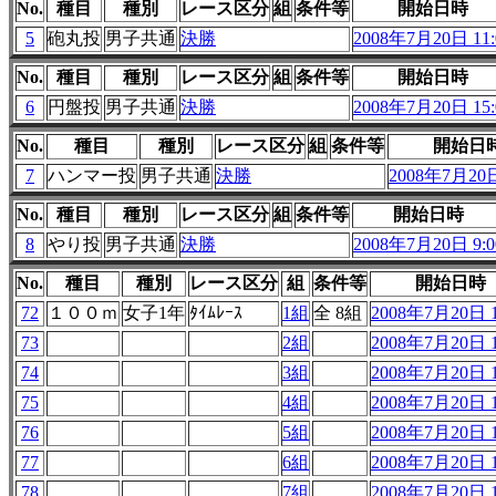
No.
種目
種別
レース区分
組
条件等
開始日時
5
砲丸投
男子共通
決勝
2008年7月20日 11:
No.
種目
種別
レース区分
組
条件等
開始日時
6
円盤投
男子共通
決勝
2008年7月20日 15:
No.
種目
種別
レース区分
組
条件等
開始日
7
ハンマー投
男子共通
決勝
2008年7月20日
No.
種目
種別
レース区分
組
条件等
開始日時
8
やり投
男子共通
決勝
2008年7月20日 9:0
No.
種目
種別
レース区分
組
条件等
開始日時
72
１００ｍ
女子1年
ﾀｲﾑﾚｰｽ
1組
全 8組
2008年7月20日 1
73
2組
2008年7月20日 1
74
3組
2008年7月20日 1
75
4組
2008年7月20日 1
76
5組
2008年7月20日 1
77
6組
2008年7月20日 1
78
7組
2008年7月20日 1