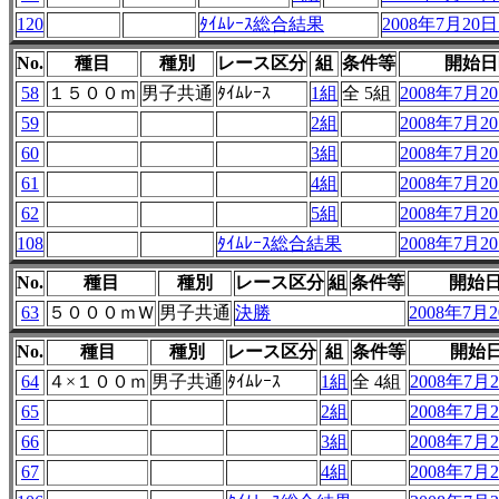
120
ﾀｲﾑﾚｰｽ総合結果
2008年7月20日 
No.
種目
種別
レース区分
組
条件等
開始日
58
１５００ｍ
男子共通
ﾀｲﾑﾚｰｽ
1組
全 5組
2008年7月20
59
2組
2008年7月20
60
3組
2008年7月20
61
4組
2008年7月20
62
5組
2008年7月20
108
ﾀｲﾑﾚｰｽ総合結果
2008年7月20
No.
種目
種別
レース区分
組
条件等
開始
63
５０００ｍＷ
男子共通
決勝
2008年7月2
No.
種目
種別
レース区分
組
条件等
開始
64
４×１００ｍ
男子共通
ﾀｲﾑﾚｰｽ
1組
全 4組
2008年7月2
65
2組
2008年7月2
66
3組
2008年7月2
67
4組
2008年7月2