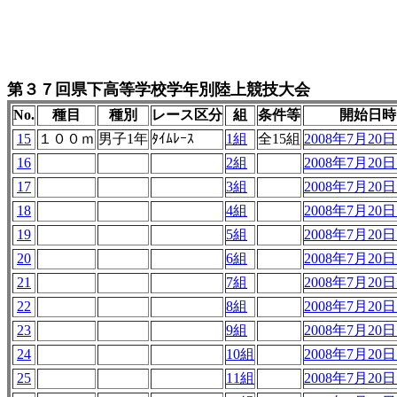
第３７回県下高等学校学年別陸上競技大会
No.
種目
種別
レース区分
組
条件等
開始日時
15
１００ｍ
男子1年
ﾀｲﾑﾚｰｽ
1組
全15組
2008年7月20日 
16
2組
2008年7月20日 
17
3組
2008年7月20日 
18
4組
2008年7月20日 
19
5組
2008年7月20日 
20
6組
2008年7月20日 
21
7組
2008年7月20日 
22
8組
2008年7月20日 
23
9組
2008年7月20日 
24
10組
2008年7月20日 
25
11組
2008年7月20日 