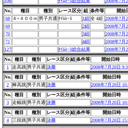
106
ﾀｲﾑﾚｰｽ総合結果
2008年7月2
No.
種目
種別
レース区分
組
条件等
開始
68
４×４００ｍ
男子共通
ﾀｲﾑﾚｰｽ
1組
全 4組
2008年7月2
69
2組
2008年7月2
70
3組
2008年7月2
71
4組
2008年7月2
127
ﾀｲﾑﾚｰｽ総合結果
2008年7月2
No.
種目
種別
レース区分
組
条件等
開始日時
1
走高跳
男子共通
決勝
2008年7月20日 9:3
No.
種目
種別
レース区分
組
条件等
開始日時
2
棒高跳
男子共通
決勝
2008年7月20日 10:
No.
種目
種別
レース区分
組
条件等
開始日時
3
走幅跳
男子共通
決勝
2008年7月20日 10:
No.
種目
種別
レース区分
組
条件等
開始日時
4
三段跳
男子共通
決勝
2008年7月20日 15: