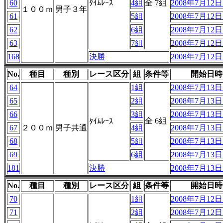
60
ﾀｲﾑﾚｰｽ
4組
全 7組
2008年7月12日 
１００ｍ
男子３年
61
5組
2008年7月12日 
62
6組
2008年7月12日 
63
7組
2008年7月12日 
168
決勝
2008年7月12日 
No.
種目
種別
レース区分
組
条件等
開始日時
64
1組
2008年7月13日 
65
2組
2008年7月13日 
66
3組
2008年7月13日 
全 6組
ﾀｲﾑﾚｰｽ
67
２００ｍ
男子共通
4組
2008年7月13日 
68
5組
2008年7月13日 
69
6組
2008年7月13日 
181
決勝
2008年7月13日 
No.
種目
種別
レース区分
組
条件等
開始日時
70
1組
2008年7月12日 
71
2組
2008年7月12日 