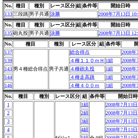
No.
種目
種別
レース区分
組
条件等
開始日時
133
三段跳
男子共通
決勝
2008年7月13日 10:
No.
種目
種別
レース区分
組
条件等
開始日時
135
砲丸投
男子共通
決勝
2008年7月13日 12:
No.
種目
種別
レース区分
組
条件等
137
総合得点
2008年
139
４種１１０ｍＨ
1組
2008年
143
男４種総合得点
男子共通
４種砲丸投
1組
2008年
144
４種走高跳
1組
2008年
146
４種４００ｍ
1組
2008年
No.
種目
種別
レース区分
組
条件等
開始日時
1
1組
2008年7月13日 
2
2組
2008年7月13日 
3
3組
2008年7月13日 
4
4組
2008年7月13日 
5
ﾀｲﾑﾚｰｽ
5組
全 9組
2008年7月13日 