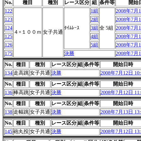
No.
種目
種別
レース区分
組
条件等
開始
122
1組
2008年7月1
123
2組
2008年7月1
124
ﾀｲﾑﾚｰｽ
3組
全 5組
2008年7月1
４×１００ｍ
女子共通
125
4組
2008年7月1
126
5組
2008年7月1
175
決勝
2008年7月1
No.
種目
種別
レース区分
組
条件等
開始日時
134
走高跳
女子共通
決勝
2008年7月12日 10:
No.
種目
種別
レース区分
組
条件等
開始日時
136
棒高跳
女子共通
決勝
2008年7月12日 11:
No.
種目
種別
レース区分
組
条件等
開始日時
138
走幅跳
女子共通
決勝
2008年7月13日 13:
No.
種目
種別
レース区分
組
条件等
開始日時
145
砲丸投
女子共通
決勝
2008年7月12日 13: