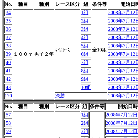
No.
種目
種別
レース区分
組
条件等
開始日
34
1組
2008年7月12日
35
2組
2008年7月12日
36
3組
2008年7月12日
37
4組
2008年7月12日
38
5組
2008年7月12日
全10組
ﾀｲﾑﾚｰｽ
39
１００ｍ
男子２年
6組
2008年7月12日
40
7組
2008年7月12日
41
8組
2008年7月12日
42
9組
2008年7月12日
43
10組
2008年7月12日
170
決勝
2008年7月12日
No.
種目
種別
レース区分
組
条件等
開始日時
57
1組
2008年7月12日 
58
2組
2008年7月12日 
59
3組
2008年7月12日 