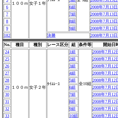
１００ｍ
女子１年
6
6組
2008年7月13日 
7
7組
2008年7月13日 
8
8組
2008年7月13日 
9
9組
2008年7月13日 
182
決勝
2008年7月13日 
No.
種目
種別
レース区分
組
条件等
開始日
24
1組
2008年7月12日
25
2組
2008年7月12日
26
3組
2008年7月12日
27
4組
2008年7月12日
28
5組
2008年7月12日
全10組
ﾀｲﾑﾚｰｽ
29
１００ｍ
女子２年
6組
2008年7月12日
30
7組
2008年7月12日
31
8組
2008年7月12日
32
9組
2008年7月12日
33
10組
2008年7月12日