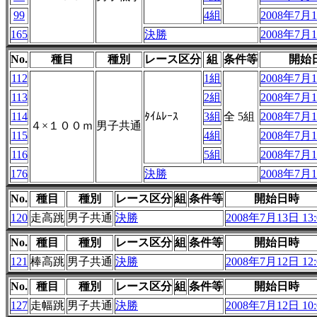
99
4組
2008年7月1
165
決勝
2008年7月1
No.
種目
種別
レース区分
組
条件等
開始
112
1組
2008年7月1
113
2組
2008年7月1
114
ﾀｲﾑﾚｰｽ
3組
全 5組
2008年7月1
４×１００ｍ
男子共通
115
4組
2008年7月1
116
5組
2008年7月1
176
決勝
2008年7月1
No.
種目
種別
レース区分
組
条件等
開始日時
120
走高跳
男子共通
決勝
2008年7月13日 13:
No.
種目
種別
レース区分
組
条件等
開始日時
121
棒高跳
男子共通
決勝
2008年7月12日 12:
No.
種目
種別
レース区分
組
条件等
開始日時
127
走幅跳
男子共通
決勝
2008年7月12日 10: