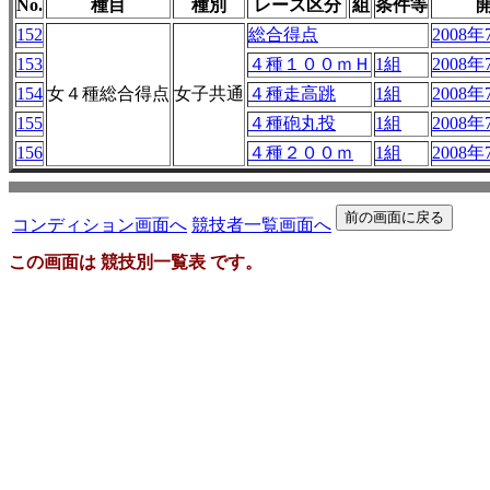
No.
種目
種別
レース区分
組
条件等
152
総合得点
2008年
153
４種１００ｍＨ
1組
2008年
154
女４種総合得点
女子共通
４種走高跳
1組
2008年
155
４種砲丸投
1組
2008年
156
４種２００ｍ
1組
2008年
コンディション画面へ
競技者一覧画面へ
この画面は 競技別一覧表 です。