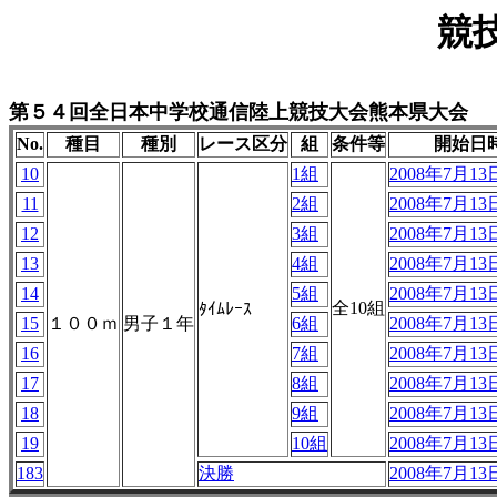
競
第５４回全日本中学校通信陸上競技大会熊本県大会
No.
種目
種別
レース区分
組
条件等
開始日
10
1組
2008年7月13日
11
2組
2008年7月13日
12
3組
2008年7月13日
13
4組
2008年7月13日
14
5組
2008年7月13日
全10組
ﾀｲﾑﾚｰｽ
15
１００ｍ
男子１年
6組
2008年7月13日
16
7組
2008年7月13日
17
8組
2008年7月13日
18
9組
2008年7月13日
19
10組
2008年7月13日
183
決勝
2008年7月13日