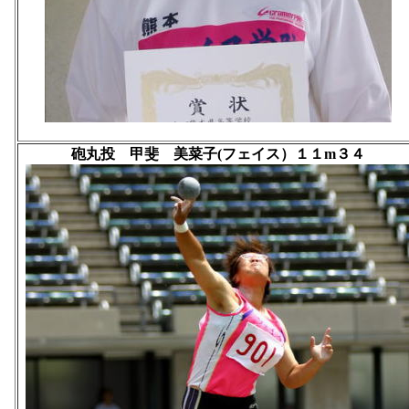
砲丸投 甲斐 美菜子(フェイス）１１m３４