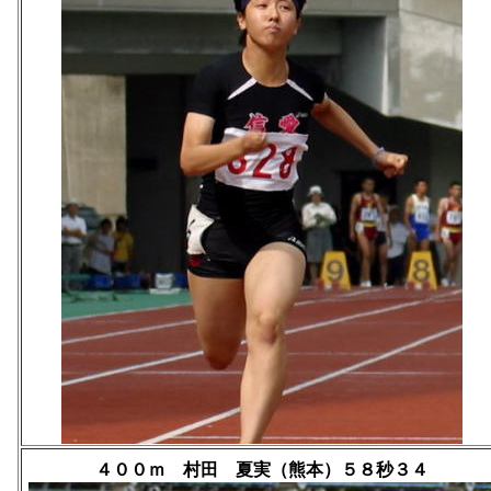
４００ｍ 村田 夏実（熊本）５８秒３４