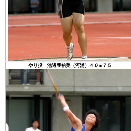
やり投 池邊亜祐美（河浦）４０m７５