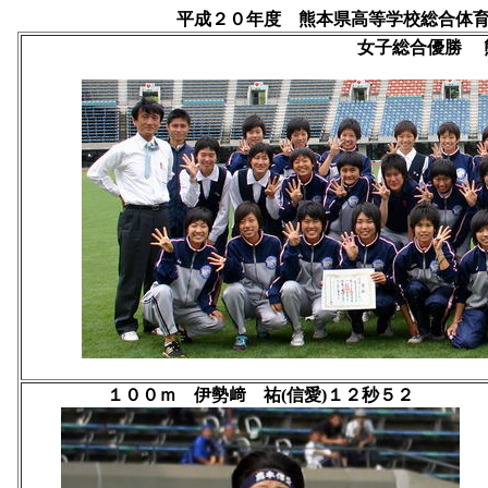
平成２０年度 熊本県高等学校総合体
女子総合優勝 
１００ｍ 伊勢﨑 祐(信愛)１２秒５２