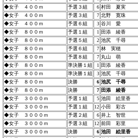
◆女子 ４００ｍ
予選３組
6
村田 夏実
◆女子 ４００ｍ
予選３組
7
北野 寛珠
◆女子 ４００ｍ
予選６組
3
谷川 愛
◆女子 ８００ｍ
予選１組
1
田添 綾香
◆女子 ８００ｍ
予選５組
2
池尻 千尋
◆女子 ８００ｍ
予選６組
7
林 実穂
◆女子 ８００ｍ
予選８組
7
丸山 萌
◆女子 ８００ｍ
準決勝１組
1
田添 綾香
◆女子 ８００ｍ
準決勝１組
3
池尻 千尋
◆女子 ８００ｍ
決勝
6
池尻 千尋
◆女子 ８００ｍ
決勝
7
田添 綾香
◆女子 ３０００ｍ
予選１組
5
池田 絵里香
◆女子 ３０００ｍ
予選１組
12
小田 彩古
◆女子 ３０００ｍ
予選２組
6
井上 智世
◆女子 ３０００ｍ
予選３組
12
前田 彩里
◆女子 ３０００ｍ
決勝
6
池田 絵里香