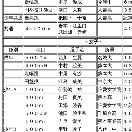
走幅跳
本多 隆成
今津中
６ｍ
円盤投(1.5kg)
溝口 大将
人吉高
３
少年共通
走高跳
祇園下 千裕
人吉高
記
岩本・江里口
共通
４×１００ｍ
４
武田雄・赤崎
～女子～
種別
種目
選手名
所属
成年
５０００ｍ
西川 生夏
名城大
１
４００ｍＨ
中村 絵美
熊本大
６
走幅跳
中尾 有沙
熊本大
５ｍ
円盤投
江島 成美
中京大
４
少年A
１００ｍ
伊勢崎 祐
信愛女学院
１２
４００ｍ
村田 夏美
熊本高
５
８００ｍ
田添 綾香
信愛女学院
２
５０００ｍ
池田 絵里香
千原台高
１
１００ｍH
吉良 愛美
熊本商業高
１４
少年B
１００ｍ
平野 敦子
八代一中
１２