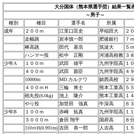
大分国体（熊本県選手団）結果一覧
～男子～
種別
種目
選手名
所属
成年
２００ｍ
江里口匡史
早稲田大
２０
走幅跳
岩本慎一郎
肥後銀行
７ｍ
棒高跳
田代 基浩
筑波大
５
ハンマー投
松中 正剛
河浦高校教
３
少年A
１００ｍ
武田 雄平
九州学院高
１０
４００ｍ
武田 親臣
九州学院高
４
10000m
MD.カルクワ
鎮西高校
２
４００ｍＨ
三輪 将士
熊本工業高
５
砲丸投(6.0kg)
池上 隆介
熊本工業高
１
やり投
加世田 強真
牛深高
６
少年B
１００ｍ
赤崎 拓真
九州学院高
１１
３０００ｍ
倉田 翔平
国府高
８
110ｍH(0.991m)
吉田 恭一郎
人吉高
１５