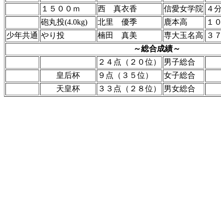
１５００ｍ
西 真衣香
信愛女学院
４
砲丸投(4.0kg)
北里 優季
鹿本高
１
少年共通
やり投
楠田 真美
専大玉名高
３
～総合成績～
２４点（２０位）
男子総合
皇后杯
９点（３５位）
女子総合
天皇杯
３３点（２８位）
男女総合