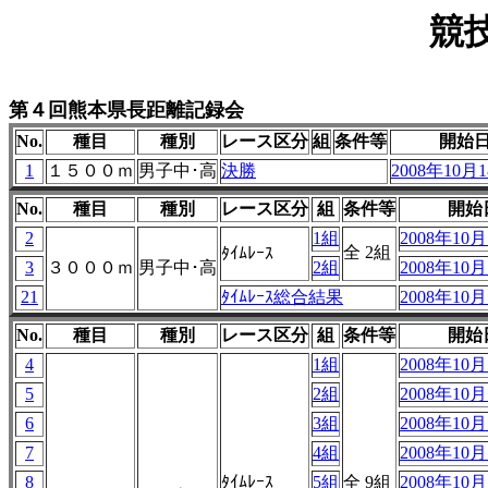
競
第４回熊本県長距離記録会
No.
種目
種別
レース区分
組
条件等
開始
1
１５００ｍ
男子中･高
決勝
2008年10月1
No.
種目
種別
レース区分
組
条件等
開始
2
1組
2008年10月1
全 2組
ﾀｲﾑﾚｰｽ
3
３０００ｍ
男子中･高
2組
2008年10月1
21
ﾀｲﾑﾚｰｽ総合結果
2008年10月1
No.
種目
種別
レース区分
組
条件等
開始
4
1組
2008年10月1
5
2組
2008年10月1
6
3組
2008年10月1
7
4組
2008年10月1
8
ﾀｲﾑﾚｰｽ
5組
全 9組
2008年10月1