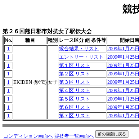
競
第２６回熊日郡市対抗女子駅伝大会
No.
種目
種別
レース区分
組
条件等
開始日
1
総合結果・リスト
2009年1月25日 
1
エントリー・リスト
2009年1月25日 
1
第１区 リスト
2009年1月25日 
1
第２区 リスト
2009年1月25日 
1
EKIDEN (駅伝)
女子
第３区 リスト
2009年1月25日 
1
第４区 リスト
2009年1月25日 
1
第５区 リスト
2009年1月25日 
1
第６区 リスト
2009年1月25日 
1
第７区 リスト
2009年1月25日 
コンディション画面へ
競技者一覧画面へ