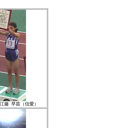
7江藤 早苗（信愛）