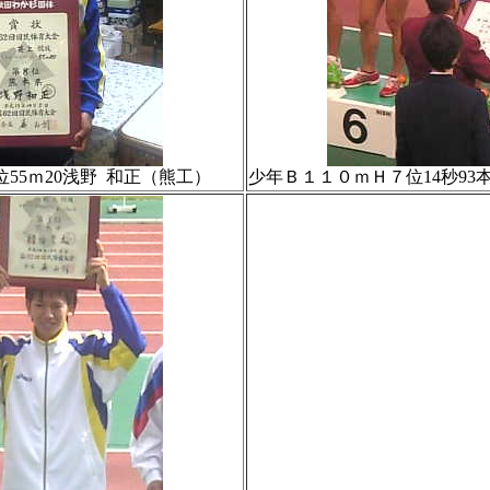
55ｍ20浅野 和正（熊工）
少年Ｂ１１０ｍＨ７位14秒9