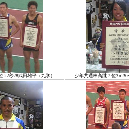
 22秒28武田雄平（九学）
少年共通棒高跳７位3ｍ3