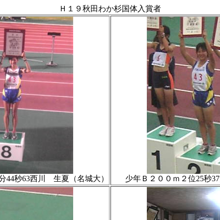
Ｈ１９秋田わか杉国体入賞者
分44秒63西川 生夏（名城大）
少年Ｂ２００ｍ２位25秒3