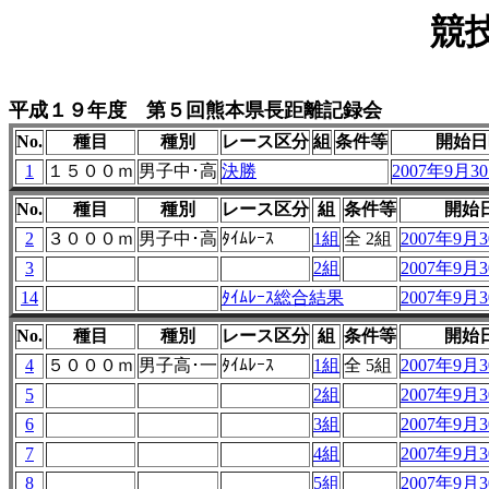
競
平成１９年度 第５回熊本県長距離記録会
No.
種目
種別
レース区分
組
条件等
開始日
1
１５００ｍ
男子中･高
決勝
2007年9月30
No.
種目
種別
レース区分
組
条件等
開始
2
３０００ｍ
男子中･高
ﾀｲﾑﾚｰｽ
1組
全 2組
2007年9月30
3
2組
2007年9月30
14
ﾀｲﾑﾚｰｽ総合結果
2007年9月30
No.
種目
種別
レース区分
組
条件等
開始
4
５０００ｍ
男子高･一
ﾀｲﾑﾚｰｽ
1組
全 5組
2007年9月30
5
2組
2007年9月30
6
3組
2007年9月30
7
4組
2007年9月30
8
5組
2007年9月30