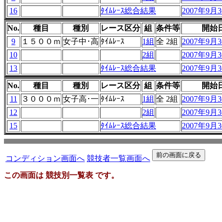
16
ﾀｲﾑﾚｰｽ総合結果
2007年9月30
No.
種目
種別
レース区分
組
条件等
開始
9
１５００ｍ
女子中･高
ﾀｲﾑﾚｰｽ
1組
全 2組
2007年9月30
10
2組
2007年9月30
13
ﾀｲﾑﾚｰｽ総合結果
2007年9月30
No.
種目
種別
レース区分
組
条件等
開始
11
３０００ｍ
女子高･一
ﾀｲﾑﾚｰｽ
1組
全 2組
2007年9月30
12
2組
2007年9月30
15
ﾀｲﾑﾚｰｽ総合結果
2007年9月30
コンディション画面へ
競技者一覧画面へ
この画面は 競技別一覧表 です。