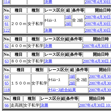
114
決勝
2007年4月30日 
No.
種目
種別
レース区分
組
条件等
開始日時
60
1組
2007年4月30日 
全 2組
ﾀｲﾑﾚｰｽ
61
２００ｍ
女子私学
2組
2007年4月30日 
122
決勝
2007年4月30日 
No.
種目
種別
レース区分
組
条件等
開始日時
62
４００ｍ
女子私学
決勝
2007年4月30日 1
No.
種目
種別
レース区分
組
条件等
開始日時
63
８００ｍ
女子私学
決勝
2007年4月30日 1
No.
種目
種別
レース区分
組
条件等
開始日
64
1組
2007年4月30
全 2組
ﾀｲﾑﾚｰｽ
65
１５００ｍ
女子私学
2組
2007年4月30
118
ﾀｲﾑﾚｰｽ総合結果
2007年4月30
No.
種目
種別
レース区分
組
条件等
開始日時
66
走高跳
女子私学
決勝
2007年4月30日 10: