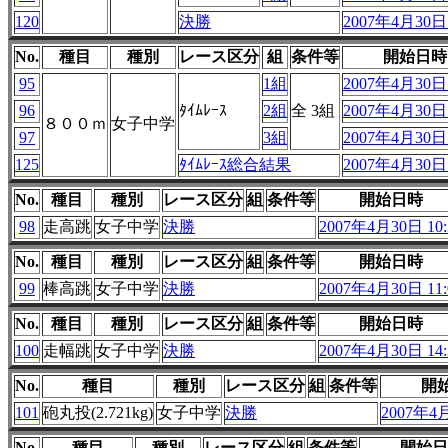
120
決勝
2007年4月30日 
No.
種目
種別
レース区分
組
条件等
開始日時
95
1組
2007年4月30日 
96
ﾀｲﾑﾚｰｽ
2組
全 3組
2007年4月30日 
８００ｍ
女子中学
97
3組
2007年4月30日 
125
ﾀｲﾑﾚｰｽ総合結果
2007年4月30日 
No.
種目
種別
レース区分
組
条件等
開始日時
98
走高跳
女子中学
決勝
2007年4月30日 10:
No.
種目
種別
レース区分
組
条件等
開始日時
99
棒高跳
女子中学
決勝
2007年4月30日 11:
No.
種目
種別
レース区分
組
条件等
開始日時
100
走幅跳
女子中学
決勝
2007年4月30日 14:
No.
種目
種別
レース区分
組
条件等
開
101
砲丸投(2.721kg)
女子中学
決勝
2007年4月
No.
種目
種別
レース区分
組
条件等
開始日