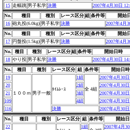
15
走幅跳
男子私学
決勝
2007年4月30日 12:
No.
種目
種別
レース区分
組
条件等
開始
16
砲丸投(6.0kg)
男子私学
決勝
2007年4月30
No.
種目
種別
レース区分
組
条件等
開始
17
円盤投(1.5kg)
男子私学
決勝
2007年4月30
No.
種目
種別
レース区分
組
条件等
開始日時
18
やり投
男子私学
決勝
2007年4月30日 14:
No.
種目
種別
レース区分
組
条件等
開始日時
19
1組
2007年4月30日 
20
2組
2007年4月30日 
全 4組
ﾀｲﾑﾚｰｽ
21
１００ｍ
男子一般
3組
2007年4月30日 
109
4組
2007年4月30日 
116
決勝
2007年4月30日 
No.
種目
種別
レース区分
組
条件等
開始日
22
1組
2007年4月30