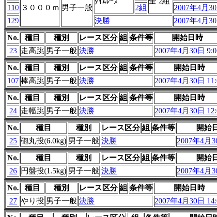
全 2組
ﾀｲﾑﾚｰｽ
110
３０００ｍ
男子一般
2組
2007年4月30
129
決勝
2007年4月30
No.
種目
種別
レース区分
組
条件等
開始日時
23
走高跳
男子一般
決勝
2007年4月30日 9:0
No.
種目
種別
レース区分
組
条件等
開始日時
107
棒高跳
男子一般
決勝
2007年4月30日 11:
No.
種目
種別
レース区分
組
条件等
開始日時
24
走幅跳
男子一般
決勝
2007年4月30日 12:
No.
種目
種別
レース区分
組
条件等
開始
25
砲丸投(6.0kg)
男子一般
決勝
2007年4月30
No.
種目
種別
レース区分
組
条件等
開始
26
円盤投(1.5kg)
男子一般
決勝
2007年4月30
No.
種目
種別
レース区分
組
条件等
開始日時
27
やり投
男子一般
決勝
2007年4月30日 14: