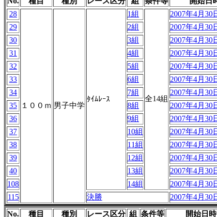
No.
種目
種別
レース区分
組
条件等
開始日
28
1組
2007年4月30日
29
2組
2007年4月30日
30
3組
2007年4月30日
31
4組
2007年4月30日
32
5組
2007年4月30日
33
6組
2007年4月30日
34
7組
2007年4月30日
全14組
ﾀｲﾑﾚｰｽ
35
１００ｍ
男子中学
8組
2007年4月30日
36
9組
2007年4月30日
37
10組
2007年4月30日
38
11組
2007年4月30日
39
12組
2007年4月30日
40
13組
2007年4月30日
108
14組
2007年4月30日
115
決勝
2007年4月30日
No.
種目
種別
レース区分
組
条件等
開始日時