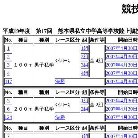
競
平成19年度 第17回 熊本県私立中学高等学校陸上競
No.
種目
種別
レース区分
組
条件等
開始日時
1
1組
2007年4月30日 
2
2組
2007年4月30日 
全 4組
ﾀｲﾑﾚｰｽ
3
１００ｍ
男子私学
3組
2007年4月30日 
4
4組
2007年4月30日 
117
決勝
2007年4月30日 
No.
種目
種別
レース区分
組
条件等
開始日時
5
1組
2007年4月30日 
全 2組
ﾀｲﾑﾚｰｽ
6
２００ｍ
男子私学
2組
2007年4月30日 
124
決勝
2007年4月30日 
No.
種目
種別
レース区分
組
条件等
開始日時
7
1組
2007年4月30日 