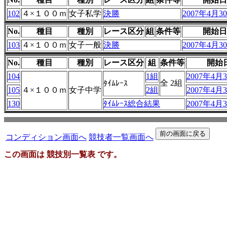
102
４×１００ｍ
女子私学
決勝
2007年4月30
No.
種目
種別
レース区分
組
条件等
開始日
103
４×１００ｍ
女子一般
決勝
2007年4月30
No.
種目
種別
レース区分
組
条件等
開始
104
1組
2007年4月3
全 2組
ﾀｲﾑﾚｰｽ
105
４×１００ｍ
女子中学
2組
2007年4月3
130
ﾀｲﾑﾚｰｽ総合結果
2007年4月3
コンディション画面へ
競技者一覧画面へ
この画面は 競技別一覧表 です。