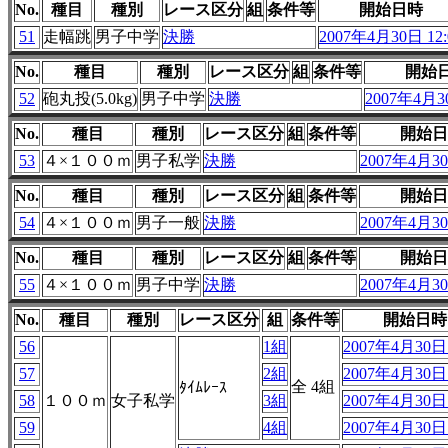
No.
種目
種別
レース区分
組
条件等
開始日時
51
走幅跳
男子中学
決勝
2007年4月30日 12:
No.
種目
種別
レース区分
組
条件等
開始
52
砲丸投(5.0kg)
男子中学
決勝
2007年4月30
No.
種目
種別
レース区分
組
条件等
開始日
53
４×１００ｍ
男子私学
決勝
2007年4月30
No.
種目
種別
レース区分
組
条件等
開始日
54
４×１００ｍ
男子一般
決勝
2007年4月30
No.
種目
種別
レース区分
組
条件等
開始日
55
４×１００ｍ
男子中学
決勝
2007年4月30
No.
種目
種別
レース区分
組
条件等
開始日時
56
1組
2007年4月30日 
57
2組
2007年4月30日 
全 4組
ﾀｲﾑﾚｰｽ
58
１００ｍ
女子私学
3組
2007年4月30日 
59
4組
2007年4月30日 