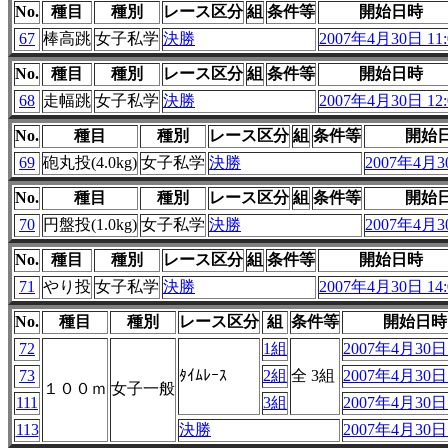
No.
種目
種別
レース区分
組
条件等
開始日時
67
棒高跳
女子私学
決勝
2007年4月30日 11:
No.
種目
種別
レース区分
組
条件等
開始日時
68
走幅跳
女子私学
決勝
2007年4月30日 12:
No.
種目
種別
レース区分
組
条件等
開始
69
砲丸投(4.0kg)
女子私学
決勝
2007年4月30
No.
種目
種別
レース区分
組
条件等
開始
70
円盤投(1.0kg)
女子私学
決勝
2007年4月30
No.
種目
種別
レース区分
組
条件等
開始日時
71
やり投
女子私学
決勝
2007年4月30日 14:
No.
種目
種別
レース区分
組
条件等
開始日時
72
1組
2007年4月30日 
73
ﾀｲﾑﾚｰｽ
2組
全 3組
2007年4月30日 
１００ｍ
女子一般
111
3組
2007年4月30日 
113
決勝
2007年4月30日 