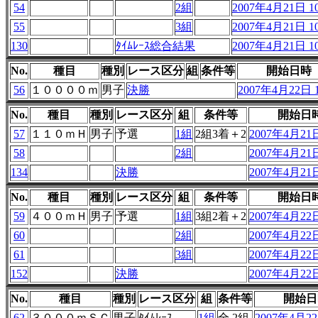
54
2組
2007年4月21日 10
55
3組
2007年4月21日 10
130
ﾀｲﾑﾚｰｽ総合結果
2007年4月21日 10
No.
種目
種別
レース区分
組
条件等
開始日時
56
１００００ｍ
男子
決勝
2007年4月22日 1
No.
種目
種別
レース区分
組
条件等
開始日
57
１１０ｍＨ
男子
予選
1組
2組3着＋2
2007年4月21日
58
2組
2007年4月21日
134
決勝
2007年4月21日
No.
種目
種別
レース区分
組
条件等
開始日
59
４００ｍＨ
男子
予選
1組
3組2着＋2
2007年4月22日
60
2組
2007年4月22日
61
3組
2007年4月22日
152
決勝
2007年4月22日
No.
種目
種別
レース区分
組
条件等
開始日
62
３０００ｍＳＣ
男子
ﾀｲﾑﾚｰｽ
1組
全 2組
2007年4月22