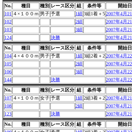
No.
種目
種別
レース区分
組
条件等
開始日
101
４×１００ｍ
男子
予選
1組
3組1着＋5
2007年4月21
102
2組
2007年4月21
103
3組
2007年4月21
124
決勝
2007年4月21
No.
種目
種別
レース区分
組
条件等
開始日
104
４×４００ｍ
男子
予選
1組
3組2着＋2
2007年4月22
105
2組
2007年4月22
106
3組
2007年4月22
144
決勝
2007年4月22
No.
種目
種別
レース区分
組
条件等
開始日
107
４×１００ｍ
女子
予選
1組
2組3着＋2
2007年4月21
108
2組
2007年4月21
123
決勝
2007年4月21
No.
種目
種別
レース区分
組
条件等
開始日