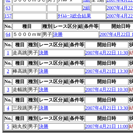
63
2組
2007年4月22
157
ﾀｲﾑﾚｰｽ総合結果
2007年4月22
No.
種目
種別
レース区分
組
条件等
開始日時
64
５０００ｍＷ
男子
決勝
2007年4月22日 1
No.
種目
種別
レース区分
組
条件等
開始日時
1
走高跳
男子
決勝
2007年4月22日 11:30
No.
種目
種別
レース区分
組
条件等
開始日時
2
棒高跳
男子
決勝
2007年4月21日 13:30
No.
種目
種別
レース区分
組
条件等
開始日時
3
走幅跳
男子
決勝
2007年4月22日 10:30
No.
種目
種別
レース区分
組
条件等
開始日時
4
三段跳
男子
決勝
2007年4月21日 13:30
No.
種目
種別
レース区分
組
条件等
開始日時
5
砲丸投
男子
決勝
2007年4月21日 11:00