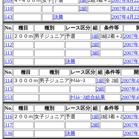
109
４×４００ｍ
女子
予選
1組
2組3着＋2
2007年4月22
110
2組
2007年4月22
143
決勝
2007年4月22
No.
種目
種別
レース区分
組
条件等
111
２００ｍ
男子ジュニア
予選
1組
3組2着＋2
2007年
112
2組
2007年
113
3組
2007年
135
決勝
2007年
No.
種目
種別
レース区分
組
条件等
開
114
３０００ｍ
男子ジュニア
ﾀｲﾑﾚｰｽ
1組
全 2組
2007年4
115
2組
2007年4
153
ﾀｲﾑﾚｰｽ総合結果
2007年4
No.
種目
種別
レース区分
組
条件等
116
２００ｍ
女子ジュニア
予選
1組
2組3着＋2
2007年
117
2組
2007年
136
決勝
2007年