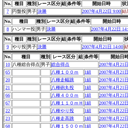
No.
種目
種別
レース区分
組
条件等
開始日時
状
7
円盤投
男子
決勝
2007年4月22日 9:00
結
No.
種目
種別
レース区分
組
条件等
開始日時
8
ハンマー投
男子
決勝
2007年4月22日 14:
No.
種目
種別
レース区分
組
条件等
開始日時
9
やり投
男子
決勝
2007年4月21日 14:00
No.
種目
種別
レース区分
組
条件等
開始日
10
八種総合得点
男子
総合得点
2007年4月21日 
65
八種１００ｍ
1組
2007年4月21日 
20
八種走幅跳
1組
2007年4月21日 
21
八種砲丸投
1組
2007年4月21日 
66
八種４００ｍ
1組
2007年4月21日 
67
八種１１０ｍＨ
1組
2007年4月22日 
22
八種やり投
1組
2007年4月22日 
23
八種走高跳
1組
2007年4月22日 
68
八種１５００ｍ
1組
2007年4月22日 