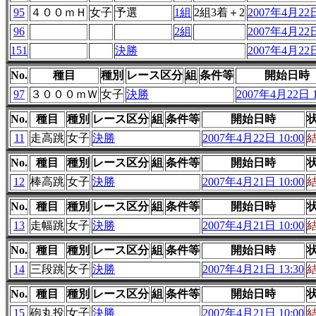
95
４００ｍＨ
女子
予選
1組
2組3着＋2
2007年4月22日
96
2組
2007年4月22日
151
決勝
2007年4月22日
No.
種目
種別
レース区分
組
条件等
開始日時
97
３０００ｍＷ
女子
決勝
2007年4月22日 1
No.
種目
種別
レース区分
組
条件等
開始日時
11
走高跳
女子
決勝
2007年4月22日 10:00
No.
種目
種別
レース区分
組
条件等
開始日時
12
棒高跳
女子
決勝
2007年4月21日 10:00
No.
種目
種別
レース区分
組
条件等
開始日時
13
走幅跳
女子
決勝
2007年4月21日 10:00
No.
種目
種別
レース区分
組
条件等
開始日時
14
三段跳
女子
決勝
2007年4月21日 13:30
No.
種目
種別
レース区分
組
条件等
開始日時
15
砲丸投
女子
決勝
2007年4月21日 10:00