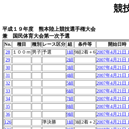
競
平成１９年度 熊本陸上競技選手権大会
兼 国民体育大会第一次予選
No.
種目
種別
レース区分
組
条件等
開始日時
28
１００ｍ
男子
予選
1組
9組2着＋6
2007年4月21日 1
29
2組
2007年4月21日 1
30
3組
2007年4月21日 1
31
4組
2007年4月21日 1
32
5組
2007年4月21日 1
33
6組
2007年4月21日 1
34
7組
2007年4月21日 1
35
8組
2007年4月21日 1
36
9組
2007年4月21日 1
126
準決勝
1組
3組2着＋2
2007年4月21日 1