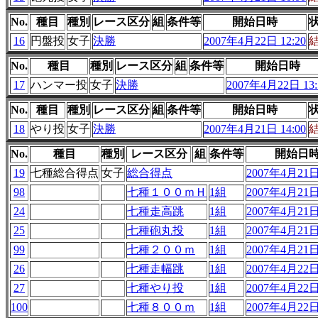
No.
種目
種別
レース区分
組
条件等
開始日時
16
円盤投
女子
決勝
2007年4月22日 12:20
No.
種目
種別
レース区分
組
条件等
開始日時
17
ハンマー投
女子
決勝
2007年4月22日 13:
No.
種目
種別
レース区分
組
条件等
開始日時
18
やり投
女子
決勝
2007年4月21日 14:00
No.
種目
種別
レース区分
組
条件等
開始日
19
七種総合得点
女子
総合得点
2007年4月21日 
98
七種１００ｍＨ
1組
2007年4月21日 
24
七種走高跳
1組
2007年4月21日 
25
七種砲丸投
1組
2007年4月21日 
99
七種２００ｍ
1組
2007年4月21日 
26
七種走幅跳
1組
2007年4月22日 
27
七種やり投
1組
2007年4月22日 
100
七種８００ｍ
1組
2007年4月22日 