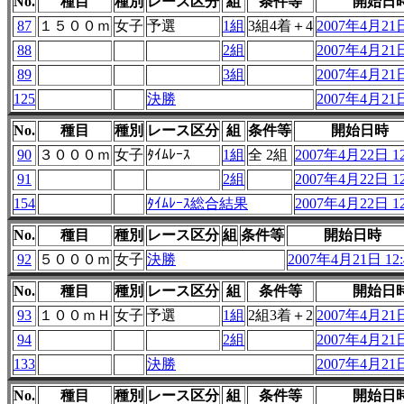
No.
種目
種別
レース区分
組
条件等
開始日
87
１５００ｍ
女子
予選
1組
3組4着＋4
2007年4月21日
88
2組
2007年4月21日
89
3組
2007年4月21日
125
決勝
2007年4月21日
No.
種目
種別
レース区分
組
条件等
開始日時
90
３０００ｍ
女子
ﾀｲﾑﾚｰｽ
1組
全 2組
2007年4月22日 12
91
2組
2007年4月22日 12
154
ﾀｲﾑﾚｰｽ総合結果
2007年4月22日 12
No.
種目
種別
レース区分
組
条件等
開始日時
92
５０００ｍ
女子
決勝
2007年4月21日 12:
No.
種目
種別
レース区分
組
条件等
開始日
93
１００ｍＨ
女子
予選
1組
2組3着＋2
2007年4月21日
94
2組
2007年4月21日
133
決勝
2007年4月21日
No.
種目
種別
レース区分
組
条件等
開始日