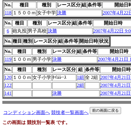
No.
種目
種別
レース区分
組
条件等
開始日
118
１５００ｍ
女子中学
決勝
2007年4月22日
No.
種目
種別
レース区分
組
条件等
開始日時
6
砲丸投
男子高校
決勝
2007年4月22日 9:0
No.
種目
種別
レース区分
組
条件等
開始日時
状況
No.
種目
種別
レース区分
組
条件等
開始日時
119
１００ｍ
男子小学
決勝
2007年4月21日 1
No.
種目
種別
レース区分
組
条件等
開始日時
120
１００ｍ
女子小学
ﾀｲﾑﾚｰｽ
1組
全 2組
2007年4月21日 
122
2組
2007年4月21日 
141
決勝
2007年4月21日 
コンディション画面へ
競技者一覧画面へ
この画面は 競技別一覧表 です。