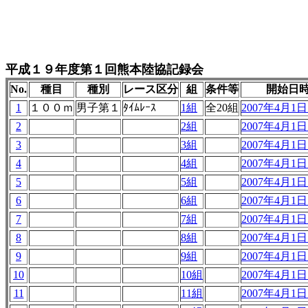
平成１９年度第１回熊本陸協記録会
No.
種目
種別
レース区分
組
条件等
開始日
1
１００ｍ
男子第１
ﾀｲﾑﾚｰｽ
1組
全20組
2007年4月1日 
2
2組
2007年4月1日 
3
3組
2007年4月1日 
4
4組
2007年4月1日 
5
5組
2007年4月1日 
6
6組
2007年4月1日 
7
7組
2007年4月1日 
8
8組
2007年4月1日 
9
9組
2007年4月1日 
10
10組
2007年4月1日 
11
11組
2007年4月1日 