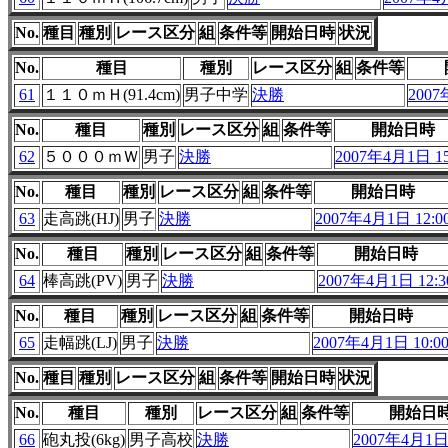
No.
種目
種別
レース区分
組
条件等
開始日時
状況
No.
種目
種別
レース区分
組
条件等
61
１１０ｍＨ(91.4cm)
男子中学
決勝
2007
No.
種目
種別
レース区分
組
条件等
開始日時
62
５０００ｍＷ
男子
決勝
2007年4月1日 15
No.
種目
種別
レース区分
組
条件等
開始日時
63
走高跳(HJ)
男子
決勝
2007年4月1日 12:0
No.
種目
種別
レース区分
組
条件等
開始日時
64
棒高跳(PV)
男子
決勝
2007年4月1日 12:3
No.
種目
種別
レース区分
組
条件等
開始日時
65
走幅跳(LJ)
男子
決勝
2007年4月1日 10:0
No.
種目
種別
レース区分
組
条件等
開始日時
状況
No.
種目
種別
レース区分
組
条件等
開始日
66
砲丸投(6kg)
男子高校
決勝
2007年4月1日 