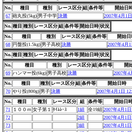
No.
種目
種別
レース区分
組
条件等
開始日
67
砲丸投(5kg)
男子中学
決勝
2007年4月1日 
No.
種目
種別
レース区分
組
条件等
開始日時
状況
No.
種目
種別
レース区分
組
条件等
開始日
68
円盤投(1.5kg)
男子高校
決勝
2007年4月1日
No.
種目
種別
レース区分
組
条件等
開始日時
状況
No.
種目
種別
レース区分
組
条件等
開
69
ハンマー投(6kg)
男子高校
決勝
2007年4
No.
種目
種別
レース区分
組
条件等
開始日時
70
やり投(800g)
男子
決勝
2007年4月1日 12:
No.
種目
種別
レース区分
組
条件等
開始日
71
１００ｍ
女子第１
ﾀｲﾑﾚｰｽ
1組
全19組
2007年4月1日 
72
2組
2007年4月1日 
73
3組
2007年4月1日 