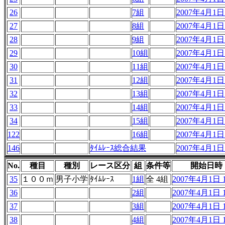
26
7組
2007年4月1日 
27
8組
2007年4月1日 
28
9組
2007年4月1日 
29
10組
2007年4月1日 
30
11組
2007年4月1日 
31
12組
2007年4月1日 
32
13組
2007年4月1日 
33
14組
2007年4月1日 
34
15組
2007年4月1日 
122
16組
2007年4月1日 
146
ﾀｲﾑﾚｰｽ総合結果
2007年4月1日 
No.
種目
種別
レース区分
組
条件等
開始日時
35
１００ｍ
男子小学
ﾀｲﾑﾚｰｽ
1組
全 4組
2007年4月1日 1
36
2組
2007年4月1日 1
37
3組
2007年4月1日 1
38
4組
2007年4月1日 1