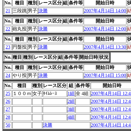
No.
種目
種別
レース区分
組
条件等
開始日時
21
三段跳
男子
決勝
2007年4月14日 14:00
No.
種目
種別
レース区分
組
条件等
開始日時
22
砲丸投
男子
決勝
2007年4月14日 12:00
No.
種目
種別
レース区分
組
条件等
開始日時
23
円盤投
男子
決勝
2007年4月14日 13:30
No.
種目
種別
レース区分
組
条件等
開始日時
状況
No.
種目
種別
レース区分
組
条件等
開始日時
24
やり投
男子
決勝
2007年4月14日 15:00
No.
種目
種別
レース区分
組
条件等
開始日時
25
１００ｍ
女子
ﾀｲﾑﾚｰｽ
1組
全 4組
2007年4月14日 12:4
26
2組
2007年4月14日 12:4
27
3組
2007年4月14日 12:4
28
4組
2007年4月14日 12:4
50
決勝
2007年4月14日 14:4