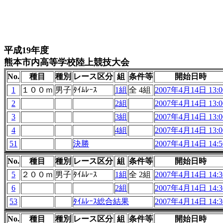
平成19年度
熊本市内高等学校陸上競技大会
No.
種目
種別
レース区分
組
条件等
開始日時
1
１００ｍ
男子
ﾀｲﾑﾚｰｽ
1組
全 4組
2007年4月14日 13:0
2
2組
2007年4月14日 13:0
3
3組
2007年4月14日 13:0
4
4組
2007年4月14日 13:0
51
決勝
2007年4月14日 14:5
No.
種目
種別
レース区分
組
条件等
開始日時
5
２００ｍ
男子
ﾀｲﾑﾚｰｽ
1組
全 2組
2007年4月14日 14:3
6
2組
2007年4月14日 14:3
53
ﾀｲﾑﾚｰｽ総合結果
2007年4月14日 14:3
No.
種目
種別
レース区分
組
条件等
開始日時