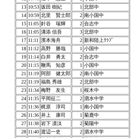
13
10:53
坂田 樹紀
1
北部中
14
10:59
北里 賢士郎
2
南小国中
15
11:05
針谷 瑞輝
2
合志中
16
11:05
溝添 信吾
3
北部中
17
11:11
濱本海舟
2
新和陸上ｸﾗﾌﾞ
18
11:12
高野 勝哉
1
小国中
19
11:14
白井 勇太
2
合志中
20
11:15
鞭馬 知彦
1
小国中
21
11:19
阿部 健太郎
2
南小国中
22
11:19
福島 秀雄
2
北部中
23
11:34
梅野 友生
1
桜木中
24
11:35
平岡征二
2
泗水中学
25
11:36
梶原 淳司
1
南小国中
26
11:36
井上 康司
1
菊鹿中
27
11:38
岩下 凛汰
2
菊陽中
28
11:40
渡辺一史
2
泗水中学