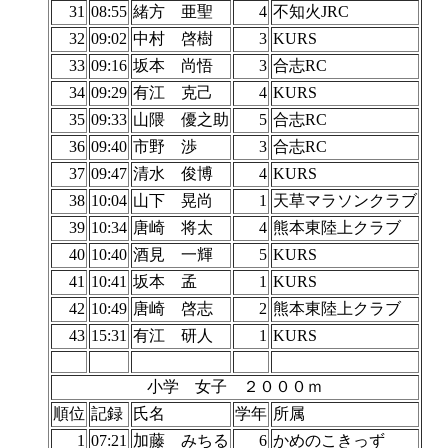
31
08:55
緒方 亜聖
4
不知火JRC
32
09:02
中村 啓樹
3
KURS
33
09:16
坂本 尚悟
3
合志RC
34
09:29
有江 克己
4
KURS
35
09:33
山隈 優之助
5
合志RC
36
09:40
市野 渉
3
合志RC
37
09:47
清水 俊博
4
KURS
38
10:04
山下 晃尚
1
天草マラソンクラブ
39
10:34
唐崎 将太
4
熊本東陸上クラブ
40
10:40
酒見 一輝
5
KURS
41
10:41
坂本 孟
1
KURS
42
10:49
唐崎 啓志
2
熊本東陸上クラブ
43
15:31
有江 研人
1
KURS
小学 女子 ２０００ｍ
順位
記録
氏名
学年
所属
1
07:21
加藤 みちる
6
かめのこきっず