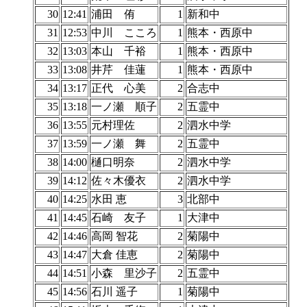
30
12:41
浦田 侑
1
新和中
31
12:53
中川 こころ
1
熊本・西原中
32
13:03
本山 千裕
1
熊本・西原中
33
13:08
井芹 佳蓮
1
熊本・西原中
34
13:17
正代 心美
2
合志中
35
13:18
一ノ瀬 順子
2
五霊中
36
13:55
元村理佐
2
泗水中学
37
13:59
一ノ瀬 舞
2
五霊中
38
14:00
樋口明奈
2
泗水中学
39
14:12
佐々木優衣
2
泗水中学
40
14:25
水田 恵
3
北部中
41
14:45
石崎 友子
1
大津中
42
14:46
高岡 智花
2
菊陽中
43
14:47
大倉 佳恵
2
菊陽中
44
14:51
小森 里沙子
2
五霊中
45
14:56
石川 遥子
1
菊陽中