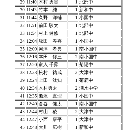
29
11:40
木村 勇貴
1
北部中
30
11:43
竹本 純
1
新和中
31
11:44
久野 洋輔
1
小国中
32
11:51
前田 駿太
1
北部中
33
11:54
村上 健修
1
北部中
34
12:04
坂田 春喜
1
小国中
35
12:09
河津 孝典
1
南小国中
36
12:16
本田 修三
2
南小国中
37
12:20
家入 千昇
1
菊陽中
38
12:23
松村 祐成
2
大津中
39
12:24
上田 汰知
1
菊鹿中
40
12:34
木村勇太
2
泗水中学
41
12:35
熊添 直理
1
小国中
42
12:40
倉谷 健太
1
南小国中
43
12:44
村山 稜
2
大津中
44
12:47
小西 康平
1
大津中
45
12:48
大川 広樹
1
新和中