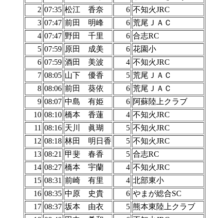
2
07:35
松江 香奈
6
不知火JRC
3
07:47
前田 明峰
6
荒尾ＪＡＣ
4
07:47
野田 千里
6
合志RC
5
07:59
原田 成美
6
花園小
6
07:59
酒田 美波
4
不知火JRC
7
08:05
山下 優香
5
荒尾ＪＡＣ
8
08:06
前田 葵依
6
荒尾ＪＡＣ
9
08:07
中島 有姫
6
阿蘇陸上クラブ
10
08:10
橋本 香蓮
4
不知火JRC
11
08:16
天川 眞瑚
5
不知火JRC
12
08:18
林田 明日香
5
不知火JRC
13
08:21
甲斐 春香
5
合志RC
14
08:27
橋本 宇蘭
4
不知火JRC
15
08:31
前崎 有里
4
北部東小
16
08:35
中原 史貴
6
やまが総合SC
17
08:37
坂本 由衣
5
熊本東陸上クラブ