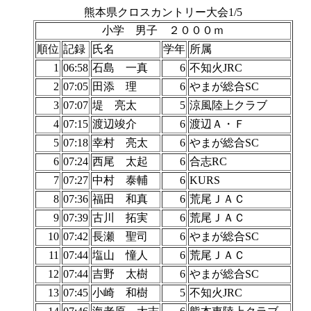
熊本県クロスカントリー大会1/5
小学 男子 ２０００ｍ
順位
記録
氏名
学年
所属
1
06:58
石島 一真
6
不知火JRC
2
07:05
田添 理
6
やまが総合SC
3
07:07
堤 亮太
5
涼風陸上クラブ
4
07:15
渡辺竣介
6
渡辺Ａ・Ｆ
5
07:18
幸村 亮太
6
やまが総合SC
6
07:24
西尾 太起
6
合志RC
7
07:27
中村 泰輔
6
KURS
8
07:36
福田 和真
6
荒尾ＪＡＣ
9
07:39
古川 拓実
6
荒尾ＪＡＣ
10
07:42
長瀬 聖司
6
やまが総合SC
11
07:44
塩山 憧人
6
荒尾ＪＡＣ
12
07:44
吉野 太樹
6
やまが総合SC
13
07:45
小崎 和樹
5
不知火JRC