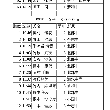
62
14:44
宮川 拓也
1
熊本・西原中
63
14:59
濵田 司
1
新和中
中学 女子 ３０００ｍ
順位
記録
氏名
学年
所属
1
10:46
奥村 優花
2
北部中
2
10:48
野田 沙織
3
合志中
3
10:59
千々岩 海音
1
北部中
4
11:03
竹原 真実
3
北部中
5
11:08
安谷 沙矢
3
北部中
6
11:22
橋本 康代
3
北部中
7
11:26
岡村 千咲
1
北部中
8
11:37
渡辺好美
2
泗水中学
9
11:44
竹内 絵里奈
3
新和中
10
11:45
橋本 美穂
1
北部中
11
11:47
坂本 つゆか
3
小国中
12
11:50
白本 理紗
3
合志中