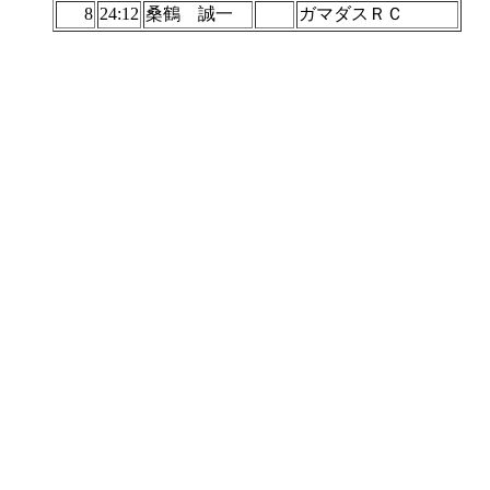
8
24:12
桑鶴 誠一
ガマダスＲＣ