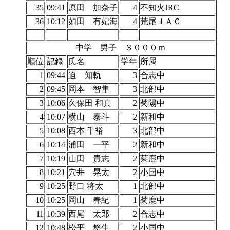
35
09:41
原田 加奈子
4
不知火JRC
36
10:12
如田 有妃海
4
荒尾ＪＡＣ
中学 男子 ３０００ｍ
順位
記録
氏名
学年
所属
1
09:44
迫 知軌
3
合志中
2
09:45
岡本 智隼
3
北部中
3
10:06
久保田 和真
2
菊陽中
4
10:07
横山 泰斗
2
新和中
5
10:08
西本 千裕
3
北部中
6
10:14
浦田 一平
2
新和中
7
10:19
山田 貴志
2
菊鹿中
8
10:21
穴井 晃太
2
小国中
9
10:25
野口 将太
1
北部中
10
10:25
岡山 春紀
1
菊鹿中
11
10:39
西尾 太郎
2
合志中
12
10:48
松平 悠生
2
小国中