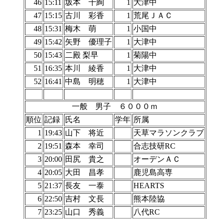
46
15:11
坂本 千絢
1
大津中
47
15:15
古川 彩香
1
荒尾ＪＡＣ
48
15:31
梅木 萌
1
小国中
49
15:42
矢野 優理子
1
大津中
50
15:43
二殿 梨早
1
菊陽中
51
16:35
本川 綾香
1
大津中
52
16:41
中島 明穂
1
大津中
一般 男子 ６０００ｍ
順位
記録
氏名
学年
所属
1
19:43
山下 将近
天草マラソンクラブ
2
19:51
森本 幸司
合志技研RC
3
20:00
田尻 貴之
オーデンＡＣ
4
20:05
大田 昌孝
鹿児島高専
5
21:37
長友 一泰
HEARTS
6
22:50
吉村 文長
熊本陸協
7
23:25
山口 秀義
八代RC