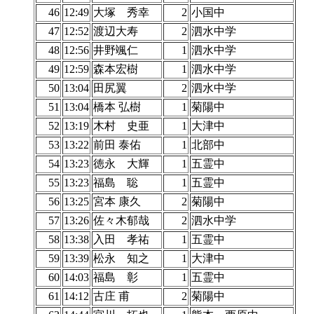
46
12:49
大塚 秀幸
2
小国中
47
12:52
渡辺大寿
2
泗水中学
48
12:56
井野颯仁
1
泗水中学
49
12:59
森本宏樹
1
泗水中学
50
13:04
田尻翼
2
泗水中学
51
13:04
橋本 弘樹
1
菊陽中
52
13:19
木村 史亜
1
大津中
53
13:22
前田 泰佑
1
北部中
54
13:23
徳永 大輝
1
五霊中
55
13:23
福島 聡
1
五霊中
56
13:25
宮本 康久
2
菊陽中
57
13:26
佐々木郁哉
2
泗水中学
58
13:38
入田 孝祐
1
五霊中
59
13:39
松永 知之
1
大津中
60
14:03
福島 彰
1
五霊中
61
14:12
古庄 甫
2
菊陽中