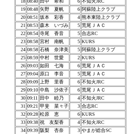
18
08:40
田中 希和
6
不知火JRC
19
08:48
矢野 夏帆
6
阿蘇陸上クラブ
20
08:51
坂本 彩香
4
熊本東陸上クラブ
21
08:53
森木 いづみ
5
荒尾ＪＡＣ
22
08:54
寺尾 香音
5
合志RC
23
08:58
宮村 南帆
5
KURS
24
08:58
石橋 奈津美
5
阿蘇陸上クラブ
25
08:59
中村 世愛
2
KURS
26
09:03
如田 七海
6
荒尾ＪＡＣ
27
09:04
原口 李音
5
荒尾ＪＡＣ
28
09:09
上野 里香
6
不知火JRC
29
09:10
中島 沙依子
6
荒尾ＪＡＣ
30
09:11
田中 睦乃
4
不知火JRC
31
09:21
甲斐 菜々子
3
合志RC
32
09:28
松原 恵
6
KURS
33
09:38
祝 友梨香
4
不知火JRC
34
09:39
阪梨 杏奈
3
やまが総合SC