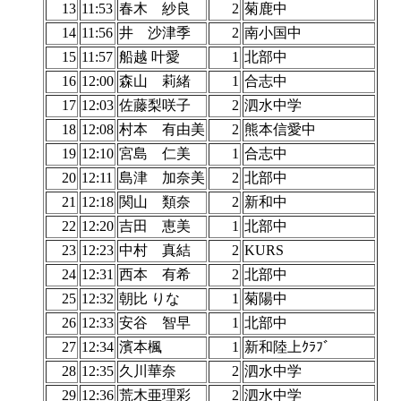
13
11:53
春木 紗良
2
菊鹿中
14
11:56
井 沙津季
2
南小国中
15
11:57
船越 叶愛
1
北部中
16
12:00
森山 莉緒
1
合志中
17
12:03
佐藤梨咲子
2
泗水中学
18
12:08
村本 有由美
2
熊本信愛中
19
12:10
宮島 仁美
1
合志中
20
12:11
島津 加奈美
2
北部中
21
12:18
関山 類奈
2
新和中
22
12:20
吉田 恵美
1
北部中
23
12:23
中村 真結
2
KURS
24
12:31
西本 有希
2
北部中
25
12:32
朝比 りな
1
菊陽中
26
12:33
安谷 智早
1
北部中
27
12:34
濱本楓
1
新和陸上ｸﾗﾌﾞ
28
12:35
久川華奈
2
泗水中学
29
12:36
荒木亜理彩
2
泗水中学