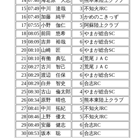
14
07:46
海老原 大志
6
熊本東陸上クラブ
15
07:49
中川 達哉
3
不知火JRC
16
07:49
加藤 純平
3
かめのこきっず
17
07:55
小野 伽仁
5
阿蘇陸上クラブ
18
08:05
前田 悠希
5
やまが総合SC
19
08:09
吉井 裕哉
6
やまが総合SC
20
08:10
山崎 匠
6
やまが総合SC
21
08:10
有働 典弘
4
荒尾ＪＡＣ
22
08:27
古川 智己
2
荒尾ＪＡＣ
23
08:29
渡辺 任保
6
やまが総合SC
24
08:29
白井 智史
6
合志RC
25
08:30
古山 倫太郎
4
やまが総合SC
26
08:34
原野 晴也
5
熊本東陸上クラブ
27
08:41
中川 拓紀
5
不知火JRC
28
08:46
上野 優太
5
不知火JRC
29
08:49
安藤 健志
6
合志RC
30
08:53
坂本 聡
6
合志RC