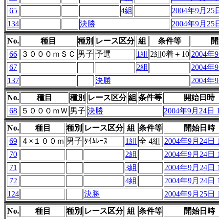
65
4組
2004年9月25日
134
決勝
2004年9月25日
No.
種目
種別
レース区分
組
条件等
開
66
３０００ｍＳＣ
男子
予選
1組
2組0着＋10
2004年9
67
2組
2004年9
137
決勝
2004年9
No.
種目
種別
レース区分
組
条件等
開始日時
68
５０００ｍＷ
男子
決勝
2004年9月24日 1
No.
種目
種別
レース区分
組
条件等
開始日時
69
４×１００ｍ
男子
ﾀｲﾑﾚｰｽ
1組
全 4組
2004年9月24日 1
70
2組
2004年9月24日 1
71
3組
2004年9月24日 1
72
4組
2004年9月24日 1
124
決勝
2004年9月25日 1
No.
種目
種別
レース区分
組
条件等
開始日時