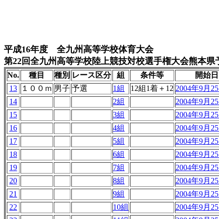
平成16年度 全九州高等学校体育大会
第22回全九州高等学校陸上競技対校選手権大会熊本県
No.
種目
種別
レース区分
組
条件等
開始日
13
１００ｍ
男子
予選
1組
12組1着＋12
2004年9月25
14
2組
2004年9月25
15
3組
2004年9月25
16
4組
2004年9月25
17
5組
2004年9月25
18
6組
2004年9月25
19
7組
2004年9月25
20
8組
2004年9月25
21
9組
2004年9月25
22
10組
2004年9月25