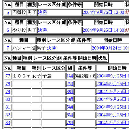
No.
種目
種別
レース区分
組
条件等
開始日時
5
円盤投
男子
決勝
2004年9月26日 12:00
No.
種目
種別
レース区分
組
条件等
開始日時
6
やり投
男子
決勝
2004年9月25日 14:30
No.
種目
種別
レース区分
組
条件等
開始日時
7
ハンマー投
男子
決勝
2004年9月24日 10:
No.
種目
種別
レース区分
組
条件等
開始日時
状況
No.
種目
種別
レース区分
組
条件等
開始日時
77
１００ｍ
女子
予選
1組
8組2着＋8
2004年9月25日 1
78
2組
2004年9月25日 1
79
3組
2004年9月25日 1
80
4組
2004年9月25日 1
81
5組
2004年9月25日 1
82
6組
2004年9月25日 1
83
7組
2004年9月25日 1