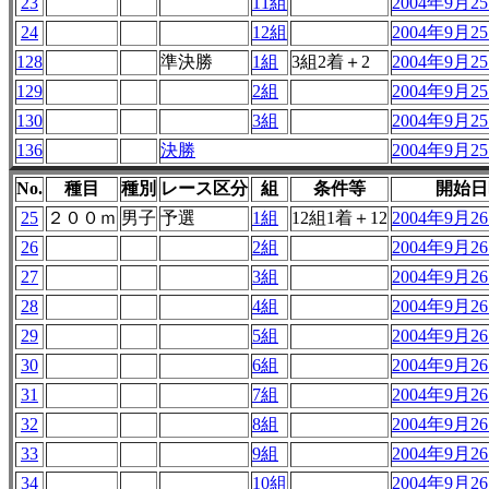
23
11組
2004年9月25
24
12組
2004年9月25
128
準決勝
1組
3組2着＋2
2004年9月25
129
2組
2004年9月25
130
3組
2004年9月25
136
決勝
2004年9月25
No.
種目
種別
レース区分
組
条件等
開始日
25
２００ｍ
男子
予選
1組
12組1着＋12
2004年9月26
26
2組
2004年9月26
27
3組
2004年9月26
28
4組
2004年9月26
29
5組
2004年9月26
30
6組
2004年9月26
31
7組
2004年9月26
32
8組
2004年9月26
33
9組
2004年9月26
34
10組
2004年9月26