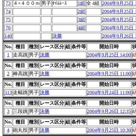
73
４×４００ｍ
男子
ﾀｲﾑﾚｰｽ
1組
全 4組
2004年9月25日 1
74
2組
2004年9月25日 1
75
3組
2004年9月25日 1
76
4組
2004年9月25日 1
140
決勝
2004年9月26日 1
No.
種目
種別
レース区分
組
条件等
開始日時
1
走高跳
男子
決勝
2004年9月25日 14:00
No.
種目
種別
レース区分
組
条件等
開始日時
2
棒高跳
男子
決勝
2004年9月25日 11:00
No.
種目
種別
レース区分
組
条件等
開始日時
113
走幅跳
男子
決勝
2004年9月24日 11:00
No.
種目
種別
レース区分
組
条件等
開始日時
3
三段跳
男子
決勝
2004年9月26日 12:35
No.
種目
種別
レース区分
組
条件等
開始日時
4
砲丸投
男子
決勝
2004年9月25日 10:30