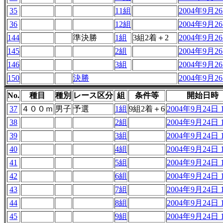
35
11組
2004年9月26
36
12組
2004年9月26
144
準決勝
1組
3組2着＋2
2004年9月26
145
2組
2004年9月26
146
3組
2004年9月26
150
決勝
2004年9月26
No.
種目
種別
レース区分
組
条件等
開始日時
37
４００ｍ
男子
予選
1組
9組2着＋6
2004年9月24日 1
38
2組
2004年9月24日 1
39
3組
2004年9月24日 1
40
4組
2004年9月24日 1
41
5組
2004年9月24日 1
42
6組
2004年9月24日 1
43
7組
2004年9月24日 1
44
8組
2004年9月24日 1
45
9組
2004年9月24日 1