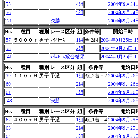
55
4組
2004年9月24日
56
5組
2004年9月24日
121
決勝
2004年9月24日
No.
種目
種別
レース区分
組
条件等
開始日時
57
５０００ｍ
男子
ﾀｲﾑﾚｰｽ
1組
全 2組
2004年9月25日 15
58
2組
2004年9月25日 15
141
ﾀｲﾑﾚｰｽ総合結果
2004年9月25日 15
No.
種目
種別
レース区分
組
条件等
開始日
59
１１０ｍＨ
男子
予選
1組
3組2着＋2
2004年9月26日
60
2組
2004年9月26日
61
3組
2004年9月26日
148
決勝
2004年9月26日
No.
種目
種別
レース区分
組
条件等
開始日
62
４００ｍＨ
男子
予選
1組
4組1着＋4
2004年9月25日
63
2組
2004年9月25日
64
3組
2004年9月25日