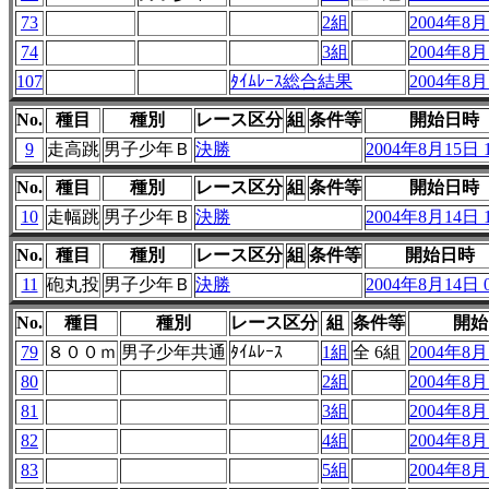
73
2組
2004年8月1
74
3組
2004年8月1
107
ﾀｲﾑﾚｰｽ総合結果
2004年8月1
No.
種目
種別
レース区分
組
条件等
開始日時
9
走高跳
男子少年Ｂ
決勝
2004年8月15日 1
No.
種目
種別
レース区分
組
条件等
開始日時
10
走幅跳
男子少年Ｂ
決勝
2004年8月14日 1
No.
種目
種別
レース区分
組
条件等
開始日時
11
砲丸投
男子少年Ｂ
決勝
2004年8月14日 0
No.
種目
種別
レース区分
組
条件等
開始
79
８００ｍ
男子少年共通
ﾀｲﾑﾚｰｽ
1組
全 6組
2004年8月1
80
2組
2004年8月1
81
3組
2004年8月1
82
4組
2004年8月1
83
5組
2004年8月1