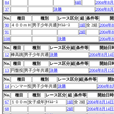
84
6組
2004年8月1
37
決勝
2004年8月1
No.
種目
種別
レース区分
組
条件等
開
90
４００ｍＨ
男子少年共通
ﾀｲﾑﾚｰｽ
1組
全 2組
2004年8
91
2組
2004年8
108
決勝
2004年8
No.
種目
種別
レース区分
組
条件等
開始日
12
棒高跳
男子少年共通
決勝
2004年8月14日
No.
種目
種別
レース区分
組
条件等
開始日
13
円盤投
男子少年共通
決勝
2004年8月15日
No.
種目
種別
レース区分
組
条件等
開
14
ハンマー投
男子少年共通
決勝
2004年8月
No.
種目
種別
レース区分
組
条件等
開始日時
67
１００ｍ
女子成年
ﾀｲﾑﾚｰｽ
1組
全 2組
2004年8月14日 
68
2組
2004年8月14日 