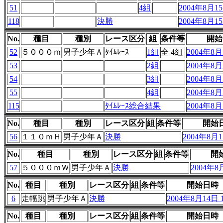
51
4組
2004年8月15
118
決勝
2004年8月15
No.
種目
種別
レース区分
組
条件等
開始
52
５０００ｍ
男子少年Ａ
ﾀｲﾑﾚｰｽ
1組
全 4組
2004年8月1
53
2組
2004年8月1
54
3組
2004年8月1
55
4組
2004年8月1
115
ﾀｲﾑﾚｰｽ総合結果
2004年8月1
No.
種目
種別
レース区分
組
条件等
開始
56
１１０ｍＨ
男子少年Ａ
決勝
2004年8月15
No.
種目
種別
レース区分
組
条件等
開
57
５０００ｍＷ
男子少年Ａ
決勝
2004年8月
No.
種目
種別
レース区分
組
条件等
開始日時
6
走幅跳
男子少年Ａ
決勝
2004年8月14日 1
No.
種目
種別
レース区分
組
条件等
開始日時