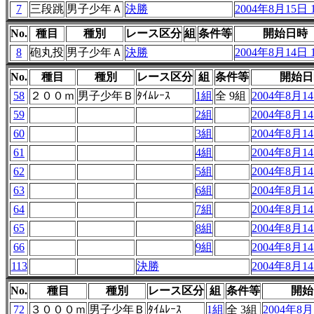
7
三段跳
男子少年Ａ
決勝
2004年8月15日 1
No.
種目
種別
レース区分
組
条件等
開始日時
8
砲丸投
男子少年Ａ
決勝
2004年8月14日 1
No.
種目
種別
レース区分
組
条件等
開始日
58
２００ｍ
男子少年Ｂ
ﾀｲﾑﾚｰｽ
1組
全 9組
2004年8月14
59
2組
2004年8月14
60
3組
2004年8月14
61
4組
2004年8月14
62
5組
2004年8月14
63
6組
2004年8月14
64
7組
2004年8月14
65
8組
2004年8月14
66
9組
2004年8月14
113
決勝
2004年8月14
No.
種目
種別
レース区分
組
条件等
開始
72
３０００ｍ
男子少年Ｂ
ﾀｲﾑﾚｰｽ
1組
全 3組
2004年8月1