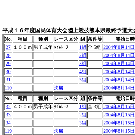
平成１６年度国民体育大会陸上競技熊本県最終予選大
No.
種目
種別
レース区分
組
条件等
開始日時
27
１００ｍ
男子成年
ﾀｲﾑﾚｰｽ
1組
全 5組
2004年8月14日 
28
2組
2004年8月14日 
29
3組
2004年8月14日 
30
4組
2004年8月14日 
31
5組
2004年8月14日 
110
決勝
2004年8月14日 
No.
種目
種別
レース区分
組
条件等
開始日時
32
４００ｍ
男子成年
ﾀｲﾑﾚｰｽ
1組
全 3組
2004年8月15日 
33
2組
2004年8月15日 
34
3組
2004年8月15日 
119
決勝
2004年8月15日 