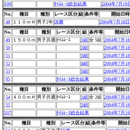
109
ﾀｲﾑﾚｰｽ総合結果
2004年7月18日
No.
種目
種別
レース区分
組
条件等
開始日時
48
１１０ｍＨ
男子2年
決勝
2004年7月18日 
No.
種目
種別
レース区分
組
条件等
開始日
49
１５００ｍ
男子共通
ﾀｲﾑﾚｰｽ
1組
全 5組
2004年7月18
50
2組
2004年7月18
51
3組
2004年7月18
52
4組
2004年7月18
53
5組
2004年7月18
95
ﾀｲﾑﾚｰｽ総合結果
2004年7月18
No.
種目
種別
レース区分
組
条件等
開始日
54
４００ｍＨ
男子共通
ﾀｲﾑﾚｰｽ
1組
全 2組
2004年7月18
55
2組
2004年7月18
107
ﾀｲﾑﾚｰｽ総合結果
2004年7月18
No.
種目
種別
レース区分
組
条件等
開始