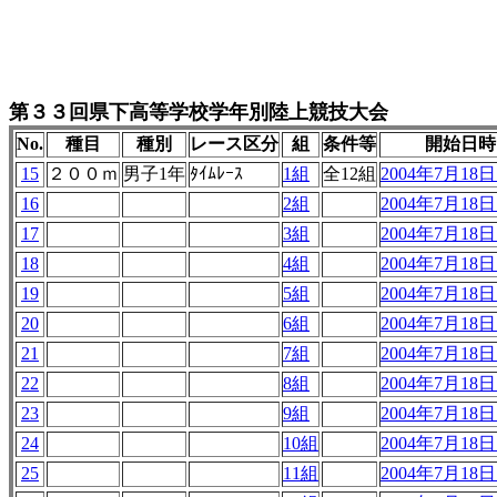
第３３回県下高等学校学年別陸上競技大会
No.
種目
種別
レース区分
組
条件等
開始日時
15
２００ｍ
男子1年
ﾀｲﾑﾚｰｽ
1組
全12組
2004年7月18日 
16
2組
2004年7月18日 
17
3組
2004年7月18日 
18
4組
2004年7月18日 
19
5組
2004年7月18日 
20
6組
2004年7月18日 
21
7組
2004年7月18日 
22
8組
2004年7月18日 
23
9組
2004年7月18日 
24
10組
2004年7月18日 
25
11組
2004年7月18日 