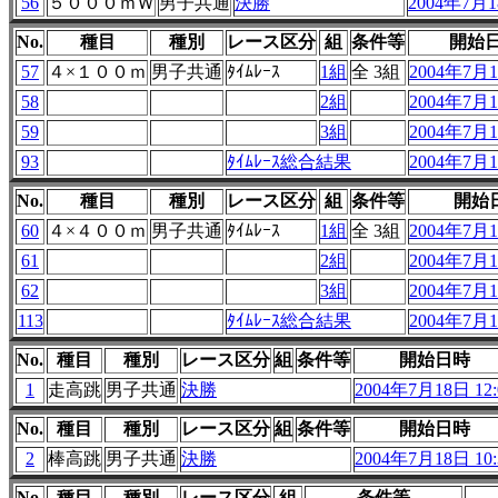
56
５０００ｍＷ
男子共通
決勝
2004年7月18
No.
種目
種別
レース区分
組
条件等
開始
57
４×１００ｍ
男子共通
ﾀｲﾑﾚｰｽ
1組
全 3組
2004年7月1
58
2組
2004年7月1
59
3組
2004年7月1
93
ﾀｲﾑﾚｰｽ総合結果
2004年7月1
No.
種目
種別
レース区分
組
条件等
開始
60
４×４００ｍ
男子共通
ﾀｲﾑﾚｰｽ
1組
全 3組
2004年7月1
61
2組
2004年7月1
62
3組
2004年7月1
113
ﾀｲﾑﾚｰｽ総合結果
2004年7月1
No.
種目
種別
レース区分
組
条件等
開始日時
1
走高跳
男子共通
決勝
2004年7月18日 12:
No.
種目
種別
レース区分
組
条件等
開始日時
2
棒高跳
男子共通
決勝
2004年7月18日 10:
No.
種目
種別
レース区分
組
条件等