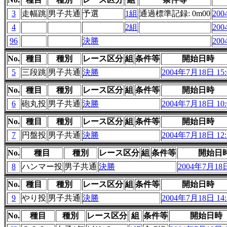
3
走幅跳
男子共通
予選
1組
通過標準記録: 0m00
200
4
2組
200
96
決勝
200
No.
種目
種別
レース区分
組
条件等
開始日時
5
三段跳
男子共通
決勝
2004年7月18日 15:
No.
種目
種別
レース区分
組
条件等
開始日時
6
砲丸投
男子共通
決勝
2004年7月18日 10:
No.
種目
種別
レース区分
組
条件等
開始日時
7
円盤投
男子共通
決勝
2004年7月18日 12:
No.
種目
種別
レース区分
組
条件等
開始日
8
ハンマー投
男子共通
決勝
2004年7月18日
No.
種目
種別
レース区分
組
条件等
開始日時
9
やり投
男子共通
決勝
2004年7月18日 14:
No.
種目
種別
レース区分
組
条件等
開始日時