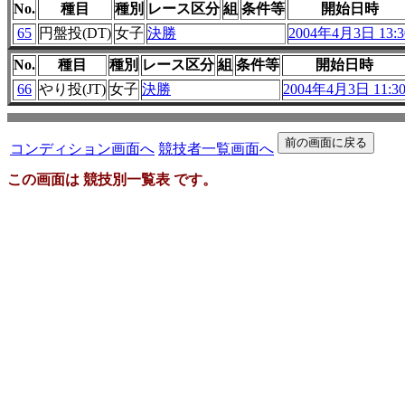
No.
種目
種別
レース区分
組
条件等
開始日時
65
円盤投(DT)
女子
決勝
2004年4月3日 13:3
No.
種目
種別
レース区分
組
条件等
開始日時
66
やり投(JT)
女子
決勝
2004年4月3日 11:3
コンディション画面へ
競技者一覧画面へ
この画面は 競技別一覧表 です。