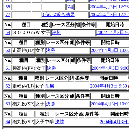
58
3組
2004年4月3日 12:26
77
ﾀｲﾑﾚｰｽ総合結果
2004年4月3日 12:22
No.
種目
種別
レース区分
組
条件等
開始日時
59
３０００ｍＷ
女子
決勝
2004年4月3日 9:
No.
種目
種別
レース区分
組
条件等
開始日時
60
走高跳(HJ)
女子
決勝
2004年4月3日 13:0
No.
種目
種別
レース区分
組
条件等
開始日時
61
棒高跳(PV)
女子
決勝
2004年4月3日 9:00
No.
種目
種別
レース区分
組
条件等
開始日時
62
走幅跳(LJ)
女子
決勝
2004年4月3日 9:30
No.
種目
種別
レース区分
組
条件等
開始日時
63
砲丸投(SP)
女子
決勝
2004年4月3日 10:0
No.
種目
種別
レース区分
組
条件等
開始日時
64
砲丸投(SP)
女子中学
決勝
2004年4月3日 1