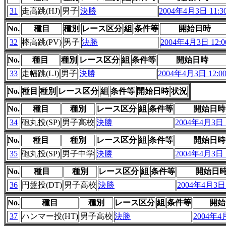
31
走高跳(HJ)
男子
決勝
2004年4月3日 11:3
No.
種目
種別
レース区分
組
条件等
開始日時
32
棒高跳(PV)
男子
決勝
2004年4月3日 12:0
No.
種目
種別
レース区分
組
条件等
開始日時
33
走幅跳(LJ)
男子
決勝
2004年4月3日 12:0
No.
種目
種別
レース区分
組
条件等
開始日時
状況
No.
種目
種別
レース区分
組
条件等
開始日時
34
砲丸投(SP)
男子高校
決勝
2004年4月3日 1
No.
種目
種別
レース区分
組
条件等
開始日時
35
砲丸投(SP)
男子中学
決勝
2004年4月3日 1
No.
種目
種別
レース区分
組
条件等
開始日
36
円盤投(DT)
男子高校
決勝
2004年4月3日 
No.
種目
種別
レース区分
組
条件等
開始
37
ハンマー投(HT)
男子高校
決勝
2004年4月