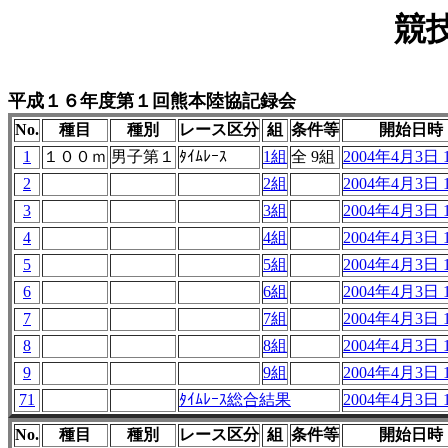
競
平成１６年度第１回熊本陸協記録会
No.
種目
種別
レース区分
組
条件等
開始日時
1
１００ｍ
男子第１
ﾀｲﾑﾚｰｽ
1組
全 9組
2004年4月3日 1
2
2組
2004年4月3日 1
3
3組
2004年4月3日 1
4
4組
2004年4月3日 1
5
5組
2004年4月3日 1
6
6組
2004年4月3日 1
7
7組
2004年4月3日 1
8
8組
2004年4月3日 1
9
9組
2004年4月3日 1
71
ﾀｲﾑﾚｰｽ総合結果
2004年4月3日 1
No.
種目
種別
レース区分
組
条件等
開始日時