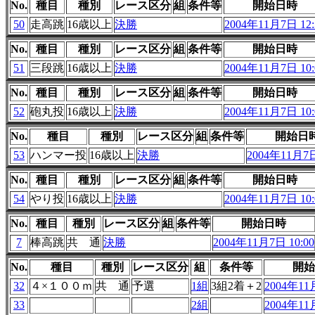
No.
種目
種別
レース区分
組
条件等
開始日時
50
走高跳
16歳以上
決勝
2004年11月7日 12:
No.
種目
種別
レース区分
組
条件等
開始日時
51
三段跳
16歳以上
決勝
2004年11月7日 10:
No.
種目
種別
レース区分
組
条件等
開始日時
52
砲丸投
16歳以上
決勝
2004年11月7日 10:
No.
種目
種別
レース区分
組
条件等
開始日
53
ハンマー投
16歳以上
決勝
2004年11月7日
No.
種目
種別
レース区分
組
条件等
開始日時
54
やり投
16歳以上
決勝
2004年11月7日 10:
No.
種目
種別
レース区分
組
条件等
開始日時
7
棒高跳
共 通
決勝
2004年11月7日 10:00
No.
種目
種別
レース区分
組
条件等
開始
32
４×１００ｍ
共 通
予選
1組
3組2着＋2
2004年11
33
2組
2004年11