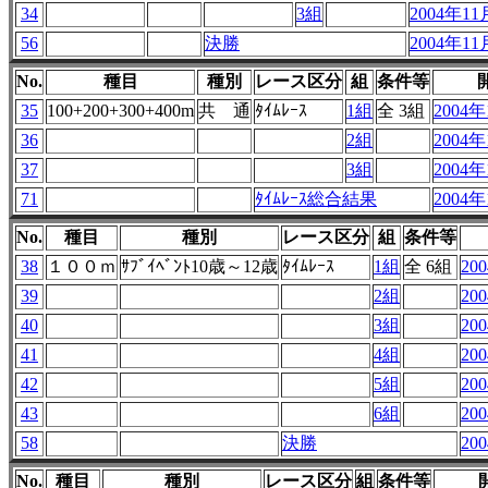
34
3組
2004年11
56
決勝
2004年11月
No.
種目
種別
レース区分
組
条件等
35
100+200+300+400m
共 通
ﾀｲﾑﾚｰｽ
1組
全 3組
2004年
36
2組
2004年
37
3組
2004年
71
ﾀｲﾑﾚｰｽ総合結果
2004年
No.
種目
種別
レース区分
組
条件等
38
１００ｍ
ｻﾌﾞｲﾍﾞﾝﾄ10歳～12歳
ﾀｲﾑﾚｰｽ
1組
全 6組
20
39
2組
20
40
3組
20
41
4組
20
42
5組
20
43
6組
20
58
決勝
20
No.
種目
種別
レース区分
組
条件等