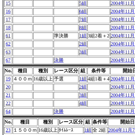
15
5組
2004年11月7
16
6組
2004年11月7
17
7組
2004年11月7
18
8組
2004年11月7
61
準決勝
1組
3組2着＋2
2004年11月7
62
2組
2004年11月7
63
3組
2004年11月7
67
決勝
2004年11月7
No.
種目
種別
レース区分
組
条件等
開始
19
４００ｍ
16歳以上
予選
1組
4組1着＋4
2004年11月7
20
2組
2004年11月7
21
3組
2004年11月7
22
4組
2004年11月7
64
決勝
2004年11月7
No.
種目
種別
レース区分
組
条件等
開始日
23
１５００ｍ
16歳以上
ﾀｲﾑﾚｰｽ
1組
全 2組
2004年11月7