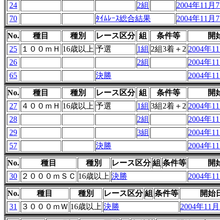
24
2組
2004年11月7
70
ﾀｲﾑﾚｰｽ総合結果
2004年11月7
No.
種目
種別
レース区分
組
条件等
開
25
１００ｍＨ
16歳以上
予選
1組
2組3着＋2
2004年11
26
2組
2004年11
65
決勝
2004年11
No.
種目
種別
レース区分
組
条件等
開
27
４００ｍＨ
16歳以上
予選
1組
3組2着＋2
2004年11
28
2組
2004年11
29
3組
2004年11
57
決勝
2004年11
No.
種目
種別
レース区分
組
条件等
開
30
２０００ｍＳＣ
16歳以上
決勝
2004年11
No.
種目
種別
レース区分
組
条件等
開始
31
３０００ｍＷ
16歳以上
決勝
2004年11月7