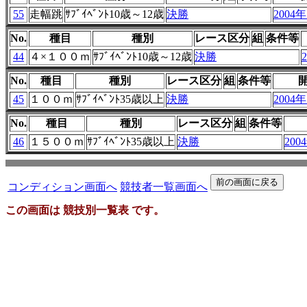
55
走幅跳
ｻﾌﾞｲﾍﾞﾝﾄ10歳～12歳
決勝
2004年
No.
種目
種別
レース区分
組
条件等
44
４×１００ｍ
ｻﾌﾞｲﾍﾞﾝﾄ10歳～12歳
決勝
No.
種目
種別
レース区分
組
条件等
45
１００ｍ
ｻﾌﾞｲﾍﾞﾝﾄ35歳以上
決勝
2004年
No.
種目
種別
レース区分
組
条件等
46
１５００ｍ
ｻﾌﾞｲﾍﾞﾝﾄ35歳以上
決勝
200
コンディション画面へ
競技者一覧画面へ
この画面は 競技別一覧表 です。