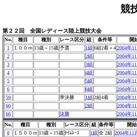
競
第２２回 全国レディース陸上競技大会
No.
種目
種別
レース区分
組
条件等
開
1
１００ｍ
13歳～15歳
予選
1組
6組2着＋4
2004年11
2
2組
2004年11
3
3組
2004年11
4
4組
2004年11
5
5組
2004年11
6
6組
2004年11
59
準決勝
1組
2組4着
2004年11
60
2組
2004年11
66
決勝
2004年11
No.
種目
種別
レース区分
組
条件等
開始
8
１５００ｍ
13歳～15歳
ﾀｲﾑﾚｰｽ
1組
全 2組
2004年11月