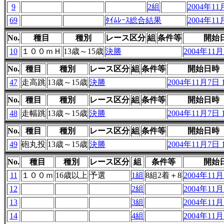
9
2組
2004年11月
69
ﾀｲﾑﾚｰｽ総合結果
2004年11月
No.
種目
種別
レース区分
組
条件等
開始
10
１００ｍＨ
13歳～15歳
決勝
2004年11月7
No.
種目
種別
レース区分
組
条件等
開始日時
47
走高跳
13歳～15歳
決勝
2004年11月7日 1
No.
種目
種別
レース区分
組
条件等
開始日時
48
走幅跳
13歳～15歳
決勝
2004年11月7日 1
No.
種目
種別
レース区分
組
条件等
開始日時
49
砲丸投
13歳～15歳
決勝
2004年11月7日 1
No.
種目
種別
レース区分
組
条件等
開始
11
１００ｍ
16歳以上
予選
1組
8組2着＋8
2004年11月7
12
2組
2004年11月7
13
3組
2004年11月7
14
4組
2004年11月7