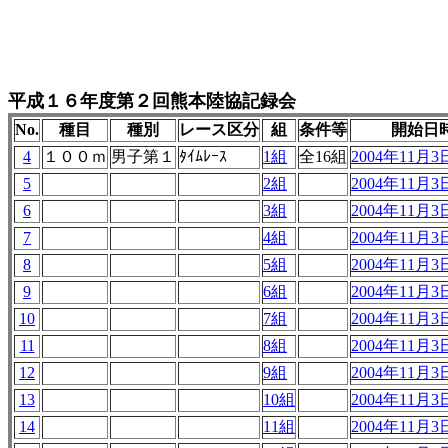
平成１６年度第２回熊本陸協記録会
No.
種目
種別
レース区分
組
条件等
開始日
4
１００ｍ
男子第１
ﾀｲﾑﾚｰｽ
1組
全16組
2004年11月3日
5
2組
2004年11月3日
6
3組
2004年11月3日
7
4組
2004年11月3日
8
5組
2004年11月3日
9
6組
2004年11月3日
10
7組
2004年11月3日
11
8組
2004年11月3日
12
9組
2004年11月3日
13
10組
2004年11月3日
14
11組
2004年11月3日