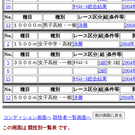
16
ﾀｲﾑﾚｰｽ総合結果
2004
No.
種目
種別
レース区分
組
条件等
13
１００００ｍ
男子高校・一般
決勝
200
No.
種目
種別
レース区分
組
条件等
2
１５００ｍ
女子中学・高校
決勝
2004年
No.
種目
種別
レース区分
組
条件等
5
３０００ｍ
女子高校・一般
ﾀｲﾑﾚｰｽ
1組
全 2組
2004
6
2組
2004
15
ﾀｲﾑﾚｰｽ総合結果
2004
No.
種目
種別
レース区分
組
条件等
12
５０００ｍ
女子高校・一般
決勝
2004年
コンディション画面へ
競技者一覧画面へ
この画面は 競技別一覧表 です。