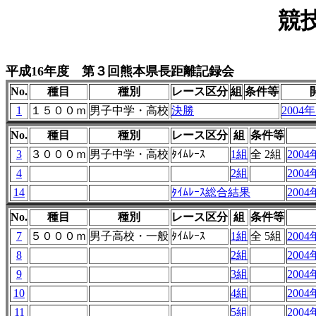
競
平成16年度 第３回熊本県長距離記録会
No.
種目
種別
レース区分
組
条件等
1
１５００ｍ
男子中学・高校
決勝
2004年
No.
種目
種別
レース区分
組
条件等
3
３０００ｍ
男子中学・高校
ﾀｲﾑﾚｰｽ
1組
全 2組
2004
4
2組
2004
14
ﾀｲﾑﾚｰｽ総合結果
2004
No.
種目
種別
レース区分
組
条件等
7
５０００ｍ
男子高校・一般
ﾀｲﾑﾚｰｽ
1組
全 5組
2004
8
2組
2004
9
3組
2004
10
4組
2004
11
5組
2004