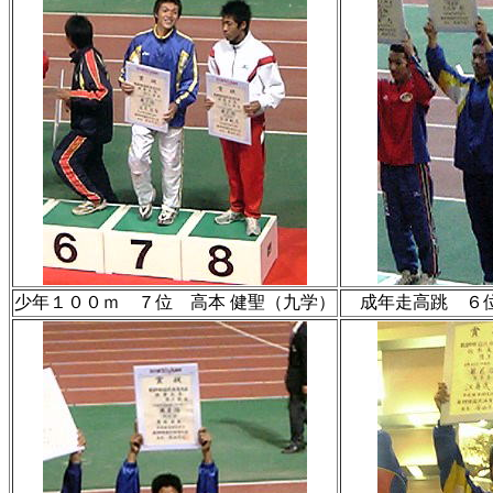
少年１００ｍ ７位 高本 健聖（九学）
成年走高跳 ６