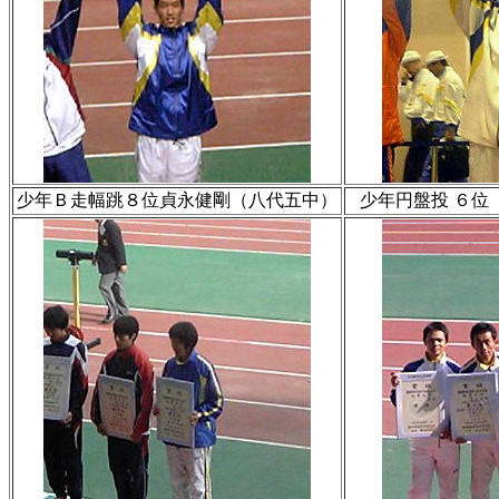
少年Ｂ走幅跳８位貞永健剛（八代五中）
少年円盤投 ６位