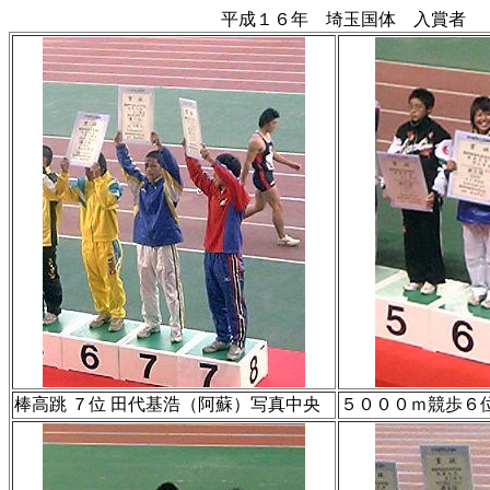
平成１６年 埼玉国体 入賞者
棒高跳 ７位 田代基浩（阿蘇）写真中央
５０００ｍ競歩６