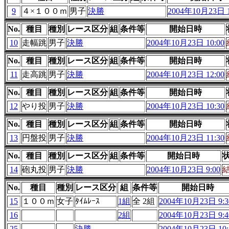
9
４×１００ｍ
男子
決勝
2004年10月23日 1
No.
種目
種別
レース区分
組
条件等
開始日時
10
走幅跳
男子
決勝
2004年10月23日 10:00
No.
種目
種別
レース区分
組
条件等
開始日時
11
走高跳
男子
決勝
2004年10月23日 12:00
No.
種目
種別
レース区分
組
条件等
開始日時
12
やり投
男子
決勝
2004年10月23日 10:30
No.
種目
種別
レース区分
組
条件等
開始日時
13
円盤投
男子
決勝
2004年10月23日 11:30
No.
種目
種別
レース区分
組
条件等
開始日時
14
砲丸投
男子
決勝
2004年10月23日 9:00
No.
種目
種別
レース区分
組
条件等
開始日時
15
１００ｍ
女子
ﾀｲﾑﾚｰｽ
1組
全 2組
2004年10月23日 9:3
16
2組
2004年10月23日 9:4
25
決勝
2004年10月23日 10: