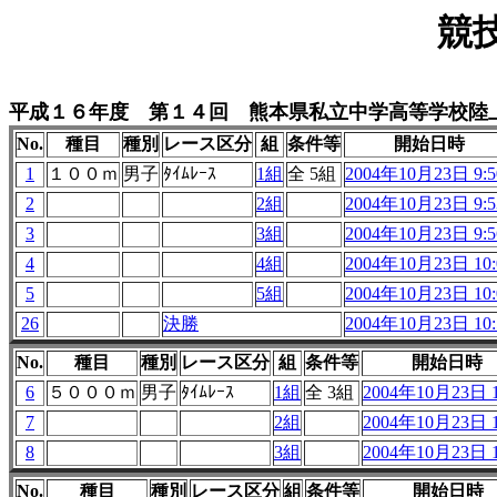
競
平成１６年度 第１４回 熊本県私立中学高等学校陸
No.
種目
種別
レース区分
組
条件等
開始日時
1
１００ｍ
男子
ﾀｲﾑﾚｰｽ
1組
全 5組
2004年10月23日 9:5
2
2組
2004年10月23日 9:5
3
3組
2004年10月23日 9:5
4
4組
2004年10月23日 10:
5
5組
2004年10月23日 10:
26
決勝
2004年10月23日 10:
No.
種目
種別
レース区分
組
条件等
開始日時
6
５０００ｍ
男子
ﾀｲﾑﾚｰｽ
1組
全 3組
2004年10月23日 1
7
2組
2004年10月23日 1
8
3組
2004年10月23日 1
No.
種目
種別
レース区分
組
条件等
開始日時