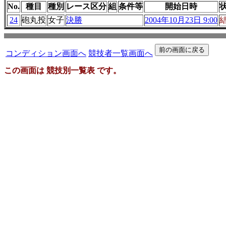
No.
種目
種別
レース区分
組
条件等
開始日時
24
砲丸投
女子
決勝
2004年10月23日 9:00
コンディション画面へ
競技者一覧画面へ
この画面は 競技別一覧表 です。