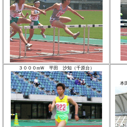
３０００mＷ 平田 沙知（千原台）
本