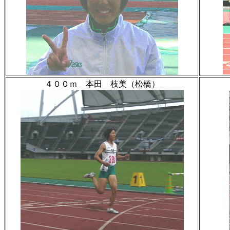
４００ｍ 本田 枝美（松橋）