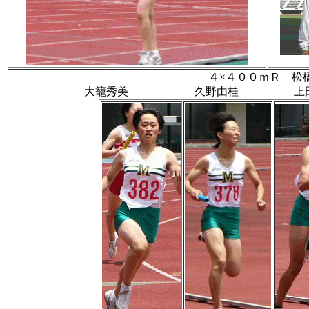
４×４００ｍＲ 松
大籠秀美 久野由桂 上