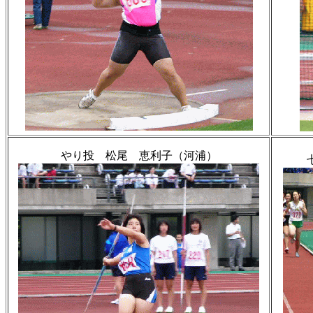
やり投 松尾 恵利子（河浦）