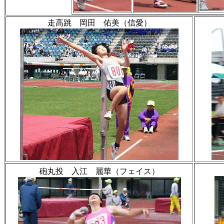
走高跳 岡田 佑美（信愛）
砲丸投 入江 麗華（フェイス）