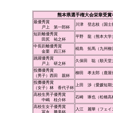
熊本県選手権大会栄章受賞
最優秀賞
川津 登志枝（国士
戸上 第一郎杯
短距離優秀賞
平野 龍（熊本大学
田尻 祐之杯
中長距離優秀賞
椛島 拓馬（九州柳
金栗 四三杯
跳躍優秀賞
久保田 聡（順天堂
戸上 研之杯
投擲優秀賞
柳田 孝太郎（鹿屋
（男子）西田 親杯
投擲優秀賞
上田 渉（愛媛短期
（女子）林 香代子杯
高校生男子優秀賞
石崎 琢也（松橋高
中嶋 桂介杯
高校生女子優秀賞
入江 麗華（フェイ
冨永 勝美杯