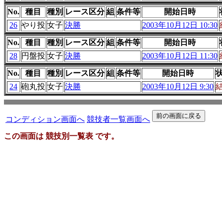
No.
種目
種別
レース区分
組
条件等
開始日時
26
やり投
女子
決勝
2003年10月12日 10:30
No.
種目
種別
レース区分
組
条件等
開始日時
28
円盤投
女子
決勝
2003年10月12日 11:30
No.
種目
種別
レース区分
組
条件等
開始日時
24
砲丸投
女子
決勝
2003年10月12日 9:30
コンディション画面へ
競技者一覧画面へ
この画面は 競技別一覧表 です。