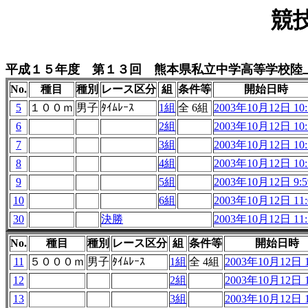
競
平成１５年度 第１３回 熊本県私立中学高等学校陸
No.
種目
種別
レース区分
組
条件等
開始日時
5
１００ｍ
男子
ﾀｲﾑﾚｰｽ
1組
全 6組
2003年10月12日 10:
6
2組
2003年10月12日 10:
7
3組
2003年10月12日 10:
8
4組
2003年10月12日 10:
9
5組
2003年10月12日 9:5
10
6組
2003年10月12日 11:
30
決勝
2003年10月12日 11:
No.
種目
種別
レース区分
組
条件等
開始日時
11
５０００ｍ
男子
ﾀｲﾑﾚｰｽ
1組
全 4組
2003年10月12日 1
12
2組
2003年10月12日 1
13
3組
2003年10月12日 1