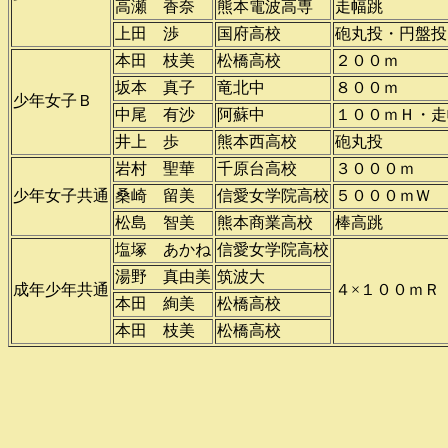
高瀬 香奈
熊本電波高専
走幅跳
上田 渉
国府高校
砲丸投・円盤投
本田 枝美
松橋高校
２００ｍ
坂本 真子
竜北中
８００ｍ
少年女子Ｂ
中尾 有沙
阿蘇中
１００ｍＨ・走
井上 歩
熊本西高校
砲丸投
岩村 聖華
千原台高校
３０００ｍ
少年女子共通
桑崎 留美
信愛女学院高校
５０００ｍＷ
松島 智美
熊本商業高校
棒高跳
塩塚 あかね
信愛女学院高校
湯野 真由美
筑波大
成年少年共通
４×１００ｍＲ
本田 絢美
松橋高校
本田 枝美
松橋高校