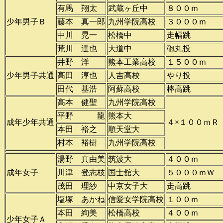
有馬 翔太
武蔵ヶ丘中
８００ｍ
少年男子Ｂ
藤本 真一郎
九州学院高校
３０００ｍ
中川 晃一
松橋中
走幅跳
荒川 達也
大道中
砲丸投
井野 洋
熊本工業高校
１５００ｍ
少年男子共通
高田 淳也
人吉高校
やり投
田代 基浩
阿蘇高校
棒高跳
高本 健聖
九州学院高校
平野 龍
熊本大
成年少年共通
４×１００ｍＲ
本田 裕之
順天堂大
村本 裕樹
九州学院高校
湯野 真由美
筑波大
４００ｍ
成年女子
川津 登志枝
国士舘大
５０００ｍＷ
茂田 理紗
中京女子大
走高跳
塩塚 あかね
信愛女学院高校
１００ｍ
本田 絢美
松橋高校
４００ｍ
少年女子Ａ