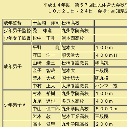
平成１４年度 第５７回国民体育大会秋季大会
１０月２１日～２４日 会場：高知県立春野
成年監督
千葉﨑 洋司
松橋高校
少年男子監督
禿 雄進
九州学院高校
少年女子監督
松中 正剛
熊本西高校
平野 龍
熊本大
１００ｍ
守田 浩一
順天堂大
４００ｍＨ
山崎 圭三
松橋養護教員
棒高跳
成年男子
金子 智哉
熊本大
三段跳
荒木 大将
国士舘大
砲丸投
中村 正太
大津養護教員
ハンマ－投
村本 裕樹
九州学院高校
１００ｍ
丸尾 達也
多良木高校
４００ｍ
少年男子Ａ
中山 慎二郎
九州学院高校
５０００ｍ
岩本 敦
熊本工業高校
三段跳
高本 健聖
九州学院高校
２００ｍ