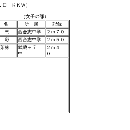
１日 ＫＫＷ）
（女子の部）
 名
所 属
記録
 恵
西合志中学
２ｍ７０
 彩
西合志中学
２ｍ５０
 茉林
武蔵ヶ丘
２ｍ４
中
０