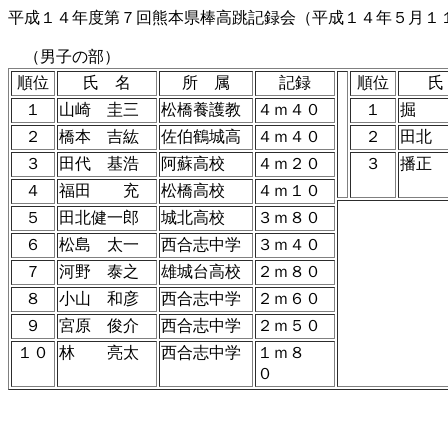
平成１４年度第７回熊本県棒高跳記録会（平成１４年５月１
（男子の部） 
順位
氏 名
所 属
記録
順位
氏
１
山崎 圭三
松橋養護教
４ｍ４０
１
掘
２
橋本 吉紘
佐伯鶴城高
４ｍ４０
２
田北
３
田代 基浩
阿蘇高校
４ｍ２０
３
播正
４
福田 充
松橋高校
４ｍ１０
５
田北健一郎
城北高校
３ｍ８０
６
松島 太一
西合志中学
３ｍ４０
７
河野 泰之
雄城台高校
２ｍ８０
８
小山 和彦
西合志中学
２ｍ６０
９
宮原 俊介
西合志中学
２ｍ５０
１０
林 亮太
西合志中学
１ｍ８
０