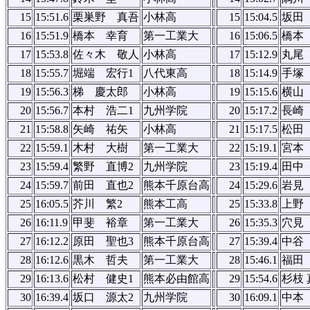
15
15:51.6
栗巣野 真吾
小林高
15
15:04.5
坂田
16
15:51.9
橋本 幸育
第一工業大
16
15:06.5
橋本
17
15:53.8
佐々木 敬人
小林高
17
15:12.9
丸尾
18
15:55.7
堀端 宏行1
八代東高
18
15:14.9
手塚
19
15:56.3
梯 慶太郎
小林高
19
15:15.6
横山
20
15:56.7
本村 浩二1
九州学院
20
15:17.2
長崎
21
15:58.8
矢崎 祐矢
小林高
21
15:17.5
松田
22
15:59.1
木村 大樹
第一工業大
22
15:19.1
宮本
23
15:59.4
繁野 直博2
九州学院
23
15:19.4
田中
24
15:59.7
前田 直也2
熊本千原台高
24
15:29.6
岩見
25
16:05.5
芥川 繁2
熊本工高
25
15:33.8
上野
26
16:11.9
甲斐 裕章
第一工業大
26
15:35.3
穴見
27
16:12.2
原田 聖也3
熊本千原台高
27
15:39.4
中谷
28
16:12.6
黒木 哲夫
第一工業大
28
15:46.1
福田
29
16:13.6
松村 健史1
熊本必由館高
29
15:54.6
杉枝 
30
16:39.4
坂口 源太2
九州学院
30
16:09.1
中本