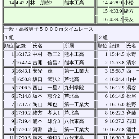
14
4:42.2
林 朋樹2
熊本工高
14
4:28.9
小松 
15
4:33.9
緒方 
16
4:39.2
長友 
一般・高校男子５０００ｍタイムレース
１組
２組
順位
記録
氏名
所属
順位
記録
氏名
1
16:17.2
中村 敬三2
熊本工高
1
15:44.5
永野
2
16:42.4
吉開 信昌2
熊本工高
2
15:53.8
清水
3
16:43.1
安光 茂
第一工業大
3
15:58.7
西 
4
16:50.8
坂口 武弘2
芦北高
4
16:04.4
山中
5
17:06.5
西山 一星2
九州学院
5
16:12.9
湯谷
6
17:14.8
坂本 恵介2
芦北高
6
16:14.9
松尾
7
17:17.7
陶山 和也
第一工業大
7
16:16.0
松野
8
17:19.2
緒方 孝太1
芦北高
8
16:22.3
斉藤
9
17:19.4
浦本 雄介3
八代東高
9
16:27.2
石田
10
17:20.2
河淵 啓士
第一工業大
10
16:27.8
酒井
11
17:20.5
塚本 慎也3
八代東高
11
16:30.3
坂上