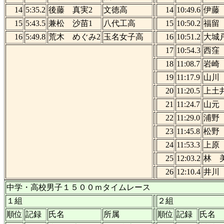
14
5:35.2
後藤 真実2
文徳高
14
10:49.6
伊藤
15
5:43.5
兼松 沙苗1
八代工高
15
10:50.2
福留
16
5:49.8
荒木 めぐみ2
玉名女子高
16
10:51.2
大城
17
10:54.3
西窪
18
11:08.7
岩崎
19
11:17.9
山川
20
11:20.5
上土
21
11:24.7
山元
22
11:29.0
浦野
23
11:45.8
松野
24
11:53.3
上原
25
12:03.2
林 
26
12:10.4
井川
中学・高校男子１５００ｍタイムレース
１組
２組
順位
記録
氏名
所属
順位
記録
氏名