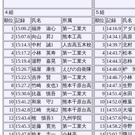
４組
５組
順位
記録
氏名
所属
順位
記録
氏名
1
15:00.2
福井 淑心
第一工業大
1
14:16.9
アダ
2
15:07.6
向山 昇2
熊本工高
2
14:34.1
高原
3
15:14.3
中村 誠1
人吉高五木校
3
14:39.7
北村
4
15:17.2
小林 英寿
第一工業大
4
14:43.7
松本
5
15:19.4
湯野 嘉晃
第一工業大
5
14:44.3
志柿
6
15:20.7
福屋 康生
えびの自衛隊
6
14:46.0
枦 
7
15:22.5
吉井 賢
第一工業大
7
14:46.7
小林
8
15:27.2
竹崎 友也3
熊本千原台高
8
14:47.3
生野
9
15:30.6
比嘉 慎吾
第一工業大
9
14:51.4
永田
10
15:41.2
和泉 守2
熊本千原台高
10
14:52.0
椎葉
11
15:42.8
江崎 光祐2
熊本千原台高
11
14:55.0
大場
12
15:43.4
牧 慎吾3
九州学院
12
14:57.6
中山
13
15:45.3
近藤 寛光
第一工業大
13
14:58.2
寺野
14
15:47.8
鈴木 圭一
小林高
14
15:02.7
隅川