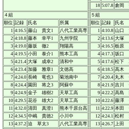
18
5:07.8
倉岡 
４組
５組
順位
記録
氏名
所属
順位
記録
氏名
1
4:16.5
藤山 貴文1
八代工業高専
1
4:10.8
山口 
2
4:18.8
藤本 幸平1
九州学院
2
4:13.6
大塚 
3
4:19.0
藤坂 徹2
翔陽高
3
4:16.5
栃原 
4
4:19.5
小田 泰介1
熊本工高
4
4:17.3
坂口 
5
4:21.4
大塚 成幸2
清和中
5
4:17.6
松下 
6
4:23.4
加藤 雅章1
文徳高
6
4:18.5
高木 
7
4:24.0
長崎 竜也3
菊池南中
7
4:20.4
丸木 
8
4:24.4
園田 将之3
阿蘇中
8
4:21.9
吉川 
9
4:24.9
金子 雄樹2
天草工高
9
4:22.2
高島 
10
4:29.5
花谷 雄大2
天草工高
10
4:22.6
藤澤 
11
4:32.0
清田 真澄1
熊本千原台高
11
4:22.9
本田 
12
4:34.5
中嶋 貴徳2
小川中
12
4:24.1
松村 
13
4:37.2
迫 草太3
八代工業高専
13
4:26.7
上田 