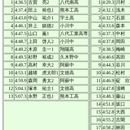
1
4:36.5
古賀 亮2
八代南高
1
4:29.3
川村 
2
4:37.4
田上 裕也1
熊本工高
2
4:32.1
浅木 
3
4:43.0
中山 祐介1
宇土高
3
4:32.7
石原 
4
4:46.1
井上 鎮徳2
小川中
4
4:33.6
森本 
5
4:47.5
山口 薫1
八代工業高専
5
4:37.3
中村 
6
4:48.7
上田 啓人2
小川中
6
4:37.8
岡田 
7
4:49.2
木原 圭一1
翔陽高
7
4:38.5
梅崎 
8
4:49.5
杉野 裕成2
久木野中
8
4:40.6
高田 
9
4:49.7
高村 幸大2
阿蘇中
9
4:44.3
谷川 
10
4:53.1
越猪 虎太郎1
文徳高
10
4:46.2
松村 
11
4:59.9
森岡 勇太2
阿蘇中
11
4:46.9
碇 欣
12
5:04.1
塚本 祐士1
文徳高
12
4:47.8
濵﨑 
13
5:07.3
永野 正也1
熊本工高
13
4:48.3
藤山 
14
4:51.8
坂口 
15
4:52.8
大西 
16
4:55.2
古閑 
17
4:58.2
林田 