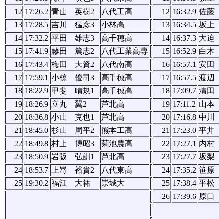
12
17:26.2
青山 英樹2
八代工高
12
16:32.9
佐藤
13
17:28.5
吉川 猛彦3
小林高
13
16:34.5
坂上
14
17:32.2
平田 雄志3
高千穂高
14
16:37.3
大迫
15
17:41.9
藤田 篤志2
八代工業高専
15
16:52.9
白木
16
17:43.4
梅田 大資2
八代南高
16
16:57.1
安田
17
17:59.1
小椋 優司3
高千穂高
17
16:57.5
渡辺
18
18:22.9
甲斐 晴規1
高千穂高
18
17:09.7
清田
19
18:26.9
立丸 翼2
芦北高
19
17:11.2
山本
20
18:36.8
小山 克也1
芦北高
20
17:16.8
中川
21
18:45.0
杉山 周平2
熊本工高
21
17:23.0
平井
22
18:49.8
村上 博昭3
菊池農高
22
17:27.1
内村
23
18:50.9
岩阪 弘訓1
芦北高
23
17:27.7
坂梨
24
18:53.7
上嵜 裕貴2
八代東高
24
17:35.2
笹原
25
19:30.2
福江 大祐
崇城大
25
17:38.4
平松
26
17:39.6
原口