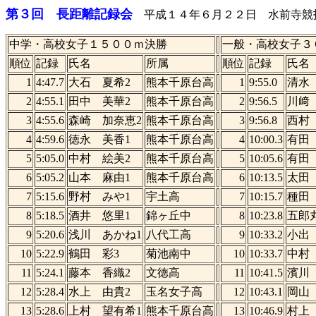
第３回 長距離記録会
平成１４年６月２２日 水前寺競
中学・高校女子１５００ｍ決勝
一般・高校女子３
順位
記録
氏名
所属
順位
記録
氏名
1
4:47.7
大石 夏希2
熊本千原台高
1
9:55.0
清水
2
4:55.1
田中 美華2
熊本千原台高
2
9:56.5
川﨑
3
4:55.6
森崎 加奈恵2
熊本千原台高
3
9:56.8
西村
4
4:59.6
徳永 美香1
熊本千原台高
4
10:00.3
有田
5
5:05.0
中村 絵美2
熊本千原台高
5
10:05.6
有田
6
5:05.2
山本 麻由1
熊本千原台高
6
10:13.5
太田
7
5:15.6
野村 みや1
宇土高
7
10:15.7
種田
8
5:18.5
酒井 悠里1
錦ヶ丘中
8
10:23.8
五郎
9
5:20.6
浅川 あかね1
八代工高
9
10:33.2
小出
10
5:22.9
鶴田 彩3
菊池南中
10
10:33.7
中村
11
5:24.1
藤本 香織2
文徳高
11
10:41.5
濱川
12
5:28.4
水上 由貴2
玉名女子高
12
10:43.1
岡山
13
5:28.6
上村 望有希1
熊本千原台高
13
10:46.9
村上