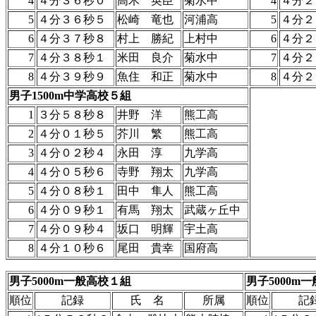
4
４分３６秒０
高木 英臣
菊水中
4
４分２
5
４分３６秒５
松崎 竜也
河浦高
5
４分２
6
４分３７秒８
村上 勝紀
上村中
6
４分２
7
４分３８秒１
米田 良介
菊水中
7
４分２
8
４分３９秒９
魚住 和正
菊水中
8
４分２
男子1500m中学高校５組
1
３分５８秒８
井野 洋
熊工高
2
４分０１秒５
芥川 繁
熊工高
3
４分０２秒４
永田 淳
九学高
4
４分０５秒６
寺野 翔太
九学高
5
４分０８秒１
田中 隼人
熊工高
6
４分０９秒１
有馬 翔太
武蔵ヶ丘中
7
４分０９秒４
坂口 明輝
宇土高
8
４分１０秒６
尾田 貴幸
国府高
男子5000m一般高校１組
男子5000m
順位
記録
氏 名
所属
順位
記