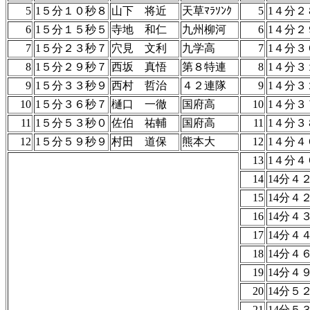
5
1５分１０秒８
山下 将近
天草ﾏﾗｿﾝｸ
5
1４分２
6
1５分１５秒５
寺地 和仁
九州柳河
6
1４分２
7
1５分２３秒７
穴見 文利
九学高
7
1４分３
8
1５分２９秒７
西坂 真悟
第８特連
8
1４分３
9
1５分３３秒９
西村 哲治
４２連隊
9
1４分３
10
1５分３６秒７
樋口 一徹
国府高
10
1４分３
11
1５分５３秒０
佐伯 祐輔
国府高
11
1４分３
12
1５分５９秒９
村田 道保
熊本大
12
1４分４
13
1４分４
14
14分４
15
14分４
16
14分４
17
14分４
18
14分４
19
14分４
20
14分５
21
14分５