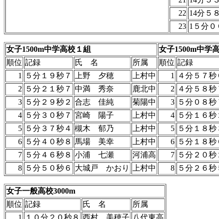
22
14分５
23
1５分０
女子1500m中学高校１組
女子1500m中学
順位
記録
氏 名
所属
順位
記録
1
５分１９秒７
上野 夕穂
上村中
1
４分５７秒
2
５分２１秒７
中満 秀奈
鹿北中
2
４分５８秒
3
５分２９秒２
合志 佳純
菊陽中
3
５分０８秒
4
５分３０秒７
宮崎 陽子
上村中
4
５分１６秒
5
５分３７秒４
槻木 郁乃
上村中
5
５分１８秒
6
５分４０秒８
馬場 美幸
上村中
6
５分１８秒
7
５分４６秒８
小浦 七瀬
河浦高
7
５分２０秒
8
５分５０秒６
大城戸 かおり
上村中
8
５分２６秒
女子一般高校3000m
順位
記録
氏 名
所属
1
１０分２０秒８
西村 美穂子
八代東高