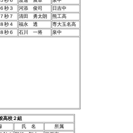
５秒６
渡邊 展章
泉中
６秒３
河添 俊司
日吉中
７秒７
清田 勇太朗
熊工高
８秒４
福永 透
専大玉名高
８秒６
石川 一将
泉中
一般高校２組
録
氏 名
所属