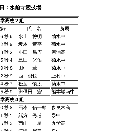
日：水前寺競技場
m中学高校２組
記録
氏 名
所属
６秒５
水上 博明
菊水中
２秒９
坂本 竜平
菊水中
３秒２
小田 昌広
河浦高
５秒４
島田 光佑
菊水中
９秒８
田中 薫
菊水中
２秒９
西 俊也
上村中
４秒７
松葉 慎太
菊水中
５秒９
御供田 宏
熊本城南中
m中学高校４組
０秒８
石本 信一郎
多良木高
１秒１
緒方 秀考
泉中
５秒３
西山 一星
九学高