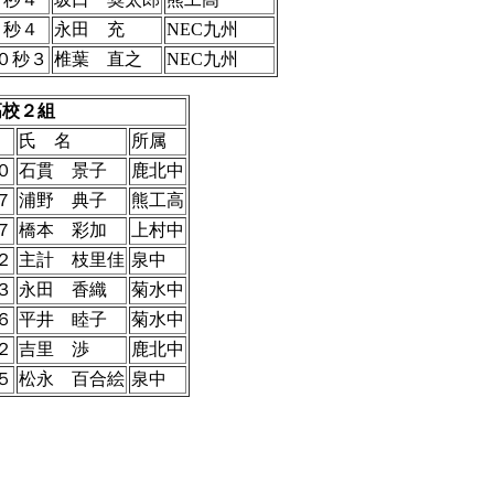
８秒４
永田 充
NEC九州
０秒３
椎葉 直之
NEC九州
高校２組
氏 名
所属
０
石貫 景子
鹿北中
７
浦野 典子
熊工高
７
橋本 彩加
上村中
２
主計 枝里佳
泉中
３
永田 香織
菊水中
６
平井 睦子
菊水中
２
吉里 渉
鹿北中
５
松永 百合絵
泉中