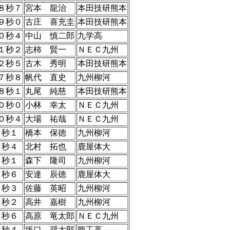
８秒７
宮本 龍治
本田技研熊本
９秒０
古庄 喜充圭
本田技研熊本
０秒４
中山 慎二郎
九学高
１秒２
志柿 賢一
ＮＥＣ九州
２秒５
古木 秀明
本田技研熊本
７秒８
帆代 直史
九州柳河
８秒１
丸尾 純慈
本田技研熊本
０秒０
小林 幸太
ＮＥＣ九州
０秒４
大場 祐哉
ＮＥＣ九州
２秒１
橋本 保徳
九州柳河
２秒４
北村 拓也
鹿屋体大
３秒１
森下 隆司
九州柳河
４秒６
安達 辰徳
鹿屋体大
６秒３
佐藤 英昭
九州柳河
９秒２
高井 嘉樹
九州柳河
２秒６
高原 竜太郎
ＮＥＣ九州
３秒４
坂口 奨太郎
熊工高