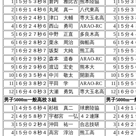
1
1５分５３秒８
倉内 雅比古
熊本陸協
1
1５分３
2
1６分１４秒６
丸尾 真一
八代東高
2
1５分３
3
1６分２４秒１
津口 大輔
専大玉名高
3
1５分３
4
1６分２４秒６
西山 勇司
ARAO-RC
4
1５分４
5
1６分２７秒６
中野 正直
多良木高
5
1５分４
6
1６分２８秒２
栗永 周治
御船高
6
1５分４
7
1６分２８秒７
坂梨 大純
熊工高
7
1５分５
8
1６分２９秒２
森本 道春
ARAO-RC
8
1５分５
9
1６分２９秒６
渡辺 宏史
熊本大
9
1５分５
10
1６分３５秒４
中川 敬太
開新高
10
1５分５
11
1６分３８秒２
平田 学
ARAO-RC
11
1５分５
12
1６分４０秒３
大瀬 勇気
専大玉名高
12
1６分０
男子5000m一般高校３組
男子5000m
1
1４分５６秒４
杉枝 真二
球磨陸協
1
1４分１
2
1４分５８秒７
宇都宮 一弘
４２連隊
2
1４分１
3
1５分０２秒４
沖田 祐一
合志技研
3
1４分２
4
1５分０８秒４
高宮 淳治
熊工高
4
1４分２