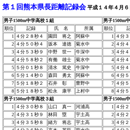
第１回熊本県長距離記録会
平成１４年４月６
男子1500m中学高校１組
男子1500
順位
記録
氏 名
所属
順位
1
４分２８秒４
園田 将之
阿蘇中
1
４分３
2
４分５０秒４
坂本 達徳
菊水中
2
４分４
3
４分５３秒９
中野 世一
牛深中
3
４分４
4
４分５８秒２
有働 雄士
菊水中
4
４分４
5
５分０１秒８
清水 篤史
牛深中
5
４分４
6
５分１４秒０
森田 勇太
阿蘇中
6
４分５
7
５分１８秒２
石井 彰
豊野中
7
４分５
8
５分１８秒５
松永 康平
上村中
8
４分５
男子1500m中学高校３組
男子1500
1
４分３０秒８
山口 真一
河浦高
1
４分２
2
４分３１秒９
林田 塁
宇土高
2
４分２
3
４分３５秒８
緒方 将志
宇土高
3
４分２