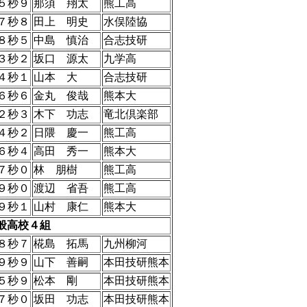
５秒９
那須 翔太
熊工高
７秒８
田上 明史
水俣陸協
８秒５
中島 慎治
合志技研
３秒２
坂口 源太
九学高
４秒１
山本 大
合志技研
６秒６
金丸 俊哉
熊本大
２秒３
木下 功志
竜北倶楽部
４秒２
日隈 慶一
熊工高
６秒４
高田 秀一
熊本大
７秒０
林 朋樹
熊工高
９秒０
渡辺 省吾
熊工高
９秒１
山村 康仁
熊本大
一般高校４組
８秒７
椛島 拓馬
九州柳河
９秒９
山下 善嗣
本田技研熊本
５秒９
松本 剛
本田技研熊本
７秒０
坂田 功志
本田技研熊本