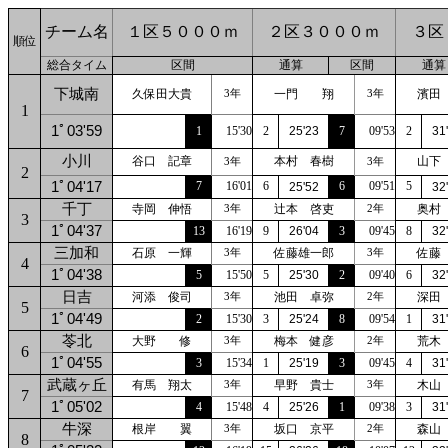
チーム名
１区５０００ｍ
２区３０００ｍ
３区
順位
総合タイム
区間
通算
区間
通算
下城南
久保田大貴
一門 翔
濱田
3年
3年
1
1ﾟ03'59
1
15'30
2
25'23
7
09'53
2
31
小川
谷口 記章
本村 春樹
山下
3年
3年
2
1ﾟ04'17
7
16'01
6
6
09'51
5
25'52
32
千丁
寺岡 伸悟
辻本 啓吏
奥村
3年
2年
3
1ﾟ04'37
13
16'19
9
26'04
3
09'45
8
32
三加和
石原 一輝
佐藤雄一郎
佐藤
3年
3年
4
1ﾟ04'38
5
15'50
5
25'30
2
09'40
6
32
日吉
河添 俊司
池田 卓弥
深田
3年
2年
5
1ﾟ04'49
2
15'30
3
25'24
8
09'54
1
31
苓北
大野 修
梅本 健彦
荒木
3年
2年
6
1ﾟ04'55
3
15'34
1
25'19
3
09'45
4
31
武蔵ヶ丘
有馬 翔太
早野 貴士
木山
3年
3年
7
1ﾟ05'02
4
15'48
4
25'26
1
09'38
3
31
牛深
根岸 翼
坂口 京平
森山
3年
2年
8