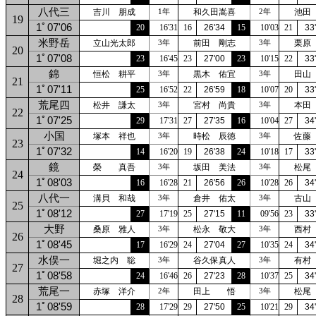
八代三
吉川 朋成
和久田嵩喜
池田
1年
2年
19
1ﾟ07'06
20
16'31
16
26'34
15
10'03
21
33
米野岳
立山光太郎
前田 剛志
栗原
3年
3年
20
1ﾟ07'08
23
16'45
23
27'00
23
10'15
22
33
錦
恒松 耕平
黒木 佑宜
田山
3年
3年
21
1ﾟ07'11
25
16'52
22
26'59
18
10'07
20
33
荒尾四
松井 謙太
宮村 尚貴
本田
3年
3年
22
1ﾟ07'25
29
17'31
27
27'35
16
10'04
27
34
小国
塚本 祥也
時松 辰徳
佐藤
3年
3年
23
1ﾟ07'32
14
16'20
19
26'38
24
10'18
17
33
鏡
榮 真吾
坂田 美法
松尾
3年
3年
24
1ﾟ08'03
16
16'28
21
26'56
26
10'28
26
34
八代一
溝貝 和哉
倉井 佑太
古山
3年
3年
25
1ﾟ08'12
27
17'19
25
27'15
11
09'56
23
33
大野
桑原 雅人
松永 敬大
西村
3年
3年
26
1ﾟ08'45
17
16'29
24
27'04
27
10'35
24
34
水俣一
堀之内 聡
谷久保真人
有村
3年
3年
27
1ﾟ08'58
24
16'46
26
27'23
28
10'37
25
34
荒尾一
赤塚 洋介
田上 悟
松尾
2年
3年
28
1ﾟ08'59
28
17'29
29
27'50
25
10'21
29
34