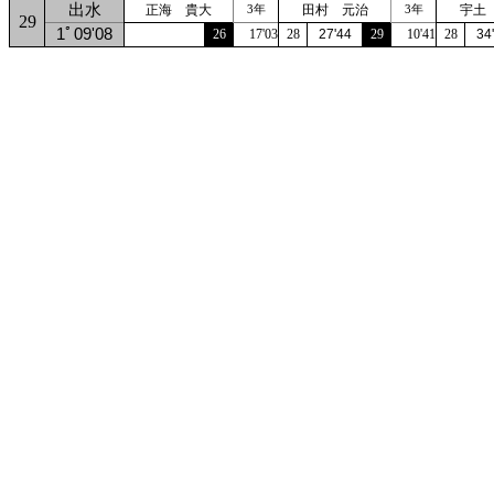
出水
正海 貴大
田村 元治
宇土
3年
3年
29
1ﾟ09'08
26
17'03
28
27'44
29
10'41
28
34