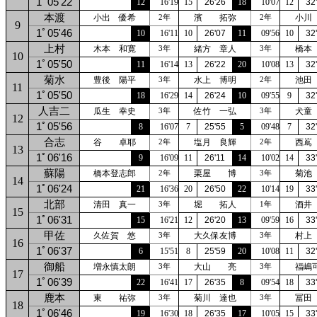
1ﾟ05'22
12
16'19
15
26'26
18
10'07
12
32
本渡
小出 優希
濱 拓弥
小川
2年
2年
9
1ﾟ05'46
10
16'11
10
26'07
11
09'56
10
32
上村
木本 和寛
緒方 章人
橋本
3年
3年
10
1ﾟ05'50
11
16'14
13
26'22
20
10'08
13
32
菊水
豊後 陽平
水上 博明
池田
3年
2年
11
1ﾟ05'50
18
16'29
14
26'24
10
09'55
9
32
人吉二
瓜生 幸史
佐竹 一弘
犬童
3年
3年
12
1ﾟ05'56
8
16'07
7
25'55
5
09'48
7
32
合志
谷 卓耶
塩月 良輝
西嶌
2年
2年
13
1ﾟ06'16
9
16'09
11
26'11
14
10'02
14
33
蘇陽
橋本登志郎
栗屋 博
菊池
2年
3年
14
1ﾟ06'24
21
16'36
20
26'50
22
10'14
19
33
北部
清田 真一
堀 拓人
酒井
3年
1年
15
1ﾟ06'31
15
16'21
12
26'20
13
09'59
16
33
甲佐
久佐賀 悠
大久保友博
村上
3年
3年
16
1ﾟ06'37
6
15'51
8
25'59
20
10'08
11
32
御船
増永慎太朗
大山 亮
福嶋
3年
3年
17
1ﾟ06'39
22
16'41
17
26'35
8
09'54
18
33
鹿本
東 祐弥
菊川 達也
冨田
3年
3年
18
1ﾟ06'46
19
16'30
18
26'35
17
10'05
15
33