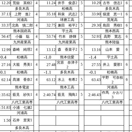
12.20
11.24
10.29
荒嶽 英樹2
4
井手 俊彦2
5
古市 啓志1
6
多良木高
松橋高
多良木高
37.13
35.18
33.90
上野 進2
4
和泉 武志2
5
猿渡 恵一1
6
河浦高
球磨工高
荒尾高
33.37
32.75
29.30
北島 慎二郎
4
兼田 裕平2
5
島田 秀樹1
6
熊本国府高
宇土高
熊本西高
56.47
53.74
52.93
小藤 聡
4
竹本 静輝
5
高野 寛志
6
九州産業高
九州産業高
熊本陸協
12.99
森崎 純理2
4
13.12
森 香菜子2
5
13.16
山本 愛
6
+0.4
-1.0
-1.4
松橋高
熊本信愛
宇土高
宮原 奈津子
27.16
大籠 秀美1
4
27.48
5
27.55
井上 愛那1
6
2
-0.1
-1.1
-0.1
松橋高
多良木高
松橋高
平野 可奈枝
62.14
髙瀬 香奈2
4
63.12
水上 有希2
5
63.43
6
2
熊本電波
熊本工高
河浦高
作馬 かおり
:35.62
藍見 紗矢1
4
2:40.74
藍見 飛鳥1
5
2:46.43
3
八代工業高専
八代工業高専
八代工業高専
:51.83
小浦 七瀬2
河浦高
1.50
石井 里実1
多良木高