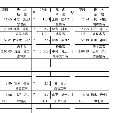
記録
氏 名
記録
氏 名
記録
氏 名
順
順
所 属
所 属
所 属
11.65
11.71
11.74
緒方 謙太1
7
池田 隆介2
8
田尻 和也3
水俣高
松橋高
熊本西高
23.69
23.78
23.95
丸尾 達也3
7
緒方 謙太1
8
前田 憲一2
-1.2
-1.2
多良木高
水俣高
多良木高
52.01
佐々木 邦人
7
52.17
柿本 崇良2
8
52.19
森川 雅臣1
志学大
松橋高
熊本工高
2:06.03
2:06.38
2:06.39
野尻 良二
7
中村 貴之1
8
山内 崇1
崇城大
東海大二高
秀岳館高
2.80
2.10
宮原 俊介
7
林 良太
西合志中
西合志中
6.06
川尾 周1
7
5.78
山下 雄一1
8
5.78
徳永 秀史1
+1.5
+0.9
+0.8
松橋高
天草工高
城北高