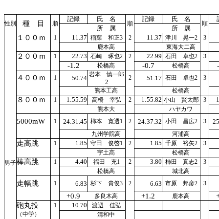
記録
氏 名
記録
氏 名
種 目
性別
順
順
順
所 属
所 属
１００ｍ
11.37
11.37
1
稲葉 和正3
2
津川 晃一2
3
鹿本高
東海大二高
２００ｍ
22.73
22.99
1
石崎 琢也2
2
石田 卓也2
3
-1.2
-0.7
松橋高
松橋高
岩本 慎一郎
４００ｍ
1
50.74
2
51.17
石田 卓也2
3
2
熊本工高
松橋高
８００ｍ
1:55.59
1:55.82
1
1
高橋 幸弘
2
小山 賢太郎
3
熊本大
ハヤカワ
5000mW
1
24:31.45
柿本 寛透1
2
24:37.32
小田 昌広2
3
25
九州学院高
河浦高
走高跳
1.85
1.85
1
守田 俊啓1
2
千原 裕矢2
3
宇土高
松橋高
棒高跳
4.40
3.80
1
福田 充1
2
柿田 真志2
3
男子
松橋高
城北高
走幅跳
1
6.83
杉下 貴俊3
2
6.63
市原 邦彦2
3
+0.9
+1.2
多良木高
鹿本高
砲丸投
10.70
1
渡辺 佳弘
（中学）
清和中