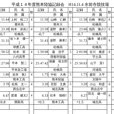
平成１４年度熊本陸協記録会 H14.11.4 水前寺競技場
記録
氏 名
記録
氏 名
記録
氏 名
順
順
順
所 属
所 属
所 属
11.44
11.50
11.58
上村 裕二3
4
山崎 仁嗣
5
石崎 琢也2
6
鹿本高
熊本大
松橋高
23.38
23.59
23.66
柿本 崇良2
4
湯野 康孝2
5
池田 隆介2
6
-0.7
-0.7
-0.7
松橋高
松橋高
松橋高
佐々木 優一
藤本 健士郎
51.31
4
51.43
湯野 康孝2
5
51.72
6
2
1
球磨工高
松橋高
松橋高
:58.52
1:59.08
2:05.96
松本 実
4
森 浩平
5
谷川 雅彦
6
八代高専
西都市陸協
宇土高
後藤 裕太郎
:27.00
平本 賢二
4
25:47.42
5
25:50.63
山下 貢1
2
平本染工場
松橋高
河浦高
1.80
1.75
1.75
岩本 敦2
4
中松 大寿
5
森田 大平
熊本工高
熊本陸協
京陵中
3.70
3.20
3.20
松島 太一
4
宮部 文典
5
小山 和彦
6
西合志中
城北高教
西合志中
田北 健一郎
6.47
渡邊 健太2
4
6.33
石本 瑞樹1
5
6.27
6
2
+0.8
+0.5
+1.5
開新高
熊本工高
城北高