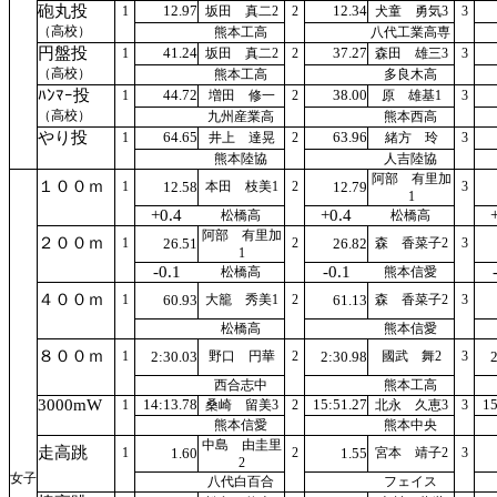
砲丸投
12.97
12.34
1
坂田 真二2
2
犬童 勇気3
3
（高校）
熊本工高
八代工業高専
円盤投
41.24
37.27
1
坂田 真二2
2
森田 雄三3
3
（高校）
熊本工高
多良木高
ﾊﾝﾏｰ投
44.72
38.00
1
増田 修一
2
原 雄基1
3
（高校）
九州産業高
熊本西高
やり投
64.65
63.96
1
井上 達晃
2
緒方 玲
3
熊本陸協
人吉陸協
阿部 有里加
１００ｍ
1
12.58
本田 枝美1
2
12.79
3
1
+0.4
+0.4
松橋高
松橋高
阿部 有里加
２００ｍ
1
26.51
2
26.82
森 香菜子2
3
1
-0.1
-0.1
松橋高
熊本信愛
４００ｍ
1
60.93
大籠 秀美1
2
61.13
森 香菜子2
3
松橋高
熊本信愛
８００ｍ
1
2:30.03
野口 円華
2
2:30.98
國武 舞2
3
2
西合志中
熊本工高
3000mW
14:13.78
15:51.27
15
1
桑崎 留美3
2
北永 久恵3
3
熊本信愛
熊本中央
中島 由圭里
走高跳
1
1.60
2
1.55
宮本 靖子2
3
2
女子
八代白百合
フェイス