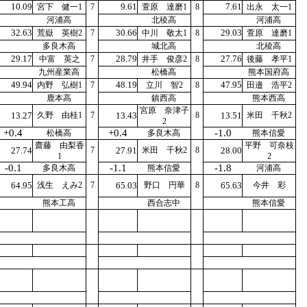
10.09
9.61
7.61
宮下 健一1
7
萱原 達磨1
8
出永 太一1
河浦高
北稜高
河浦高
32.63
30.66
29.03
荒嶽 英樹2
7
中川 敬太1
8
萱原 達磨1
多良木高
城北高
北稜高
29.17
28.79
27.76
中富 英之
7
井手 俊彦2
8
後藤 孝平1
九州産業高
松橋高
熊本国府高
49.94
48.19
47.95
内野 弘樹1
7
立川 智2
8
田邉 浩平2
鹿本高
鎮西高
熊本西高
宮原 奈津子
13.27
久野 由桂1
7
13.43
8
13.51
米田 千秋2
2
+0.4
+0.4
-1.0
松橋高
多良木高
熊本信愛
齋藤 由梨香
平野 可奈枝
27.74
7
27.91
米田 千秋2
8
28.00
1
2
-0.1
-1.1
-1.8
多良木高
熊本信愛
河浦高
64.95
浅生 えみ2
7
65.03
野口 円華
8
65.63
今井 彩
熊本工高
西合志中
熊本信愛